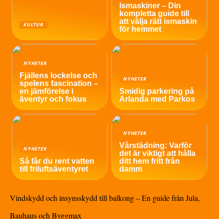
Ismaskiner – Din
kompletta guide till
att välja rätt ismaskin
KULTUR
för hemmet
NYHETER
Fjällens lockelse och
NYHETER
spelens fascination –
en jämförelse i
Smidig parkering på
äventyr och fokus
Arlanda med Parkos
NYHETER
Vårstädning: Varför
NYHETER
det är viktigt att hålla
Så får du rent vatten
ditt hem fritt från
till friluftsäventyret
damm
Vindskydd och insynsskydd till balkong – En guide från Jula,
Bauhaus och Byggmax