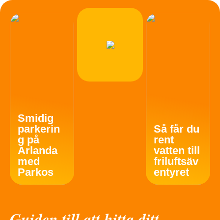
Smidig
parkerin
Så får du
g på
rent
Arlanda
vatten till
med
friluftsäv
Parkos
entyret
Guiden till att hitta ditt