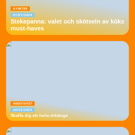
NYHETER
01/01/2024
Stekepanna: valet och skötseln av köks
must-haves
KREATIVITET
20/12/2023
Skaffa dig ett helix-örhänge