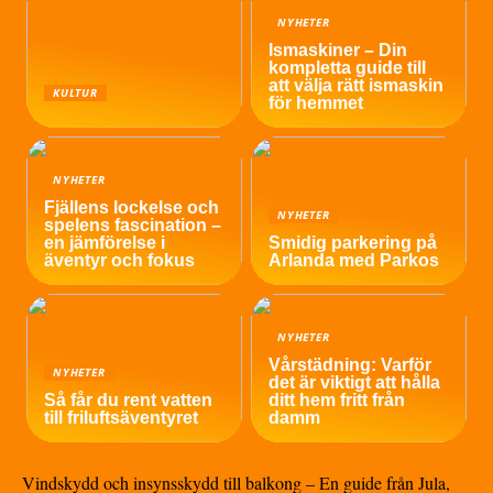
NYHETER
Ismaskiner – Din
kompletta guide till
att välja rätt ismaskin
KULTUR
för hemmet
NYHETER
Fjällens lockelse och
NYHETER
spelens fascination –
en jämförelse i
Smidig parkering på
äventyr och fokus
Arlanda med Parkos
NYHETER
Vårstädning: Varför
NYHETER
det är viktigt att hålla
Så får du rent vatten
ditt hem fritt från
till friluftsäventyret
damm
Vindskydd och insynsskydd till balkong – En guide från Jula,