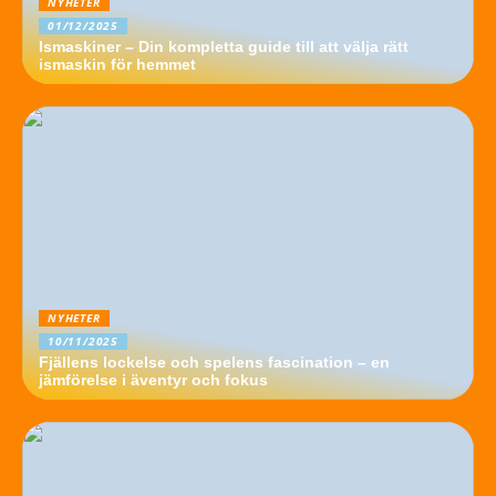
NYHETER
01/12/2025
Ismaskiner – Din kompletta guide till att välja rätt
ismaskin för hemmet
NYHETER
10/11/2025
Fjällens lockelse och spelens fascination – en
jämförelse i äventyr och fokus