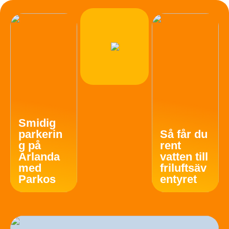
Smidig
parkerin
Så får du
g på
rent
Arlanda
vatten till
med
friluftsäv
Parkos
entyret