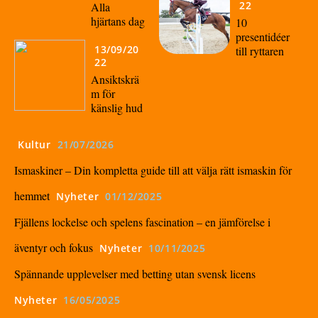
22
Alla
hjärtans dag
10
presentidéer
13/09/20
till ryttaren
22
Ansiktskrä
m för
känslig hud
Kultur
21/07/2026
Ismaskiner – Din kompletta guide till att välja rätt ismaskin för
hemmet
Nyheter
01/12/2025
Fjällens lockelse och spelens fascination – en jämförelse i
äventyr och fokus
Nyheter
10/11/2025
Spännande upplevelser med betting utan svensk licens
Nyheter
16/05/2025