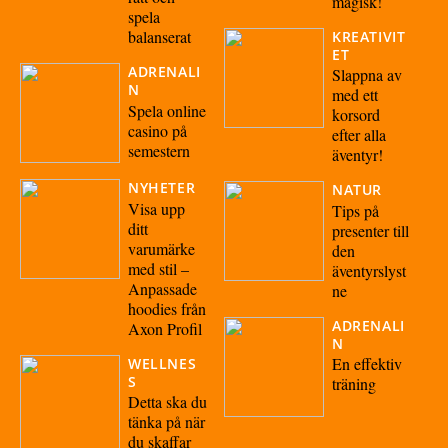
magisk!
spela
balanserat
KREATIVIT
ET
ADRENALI
Slappna av
N
med ett
Spela online
korsord
casino på
efter alla
semestern
äventyr!
NYHETER
NATUR
Visa upp
Tips på
ditt
presenter till
varumärke
den
med stil –
äventyrslyst
Anpassade
ne
hoodies från
ADRENALI
Axon Profil
N
En effektiv
WELLNES
S
träning
Detta ska du
tänka på när
du skaffar