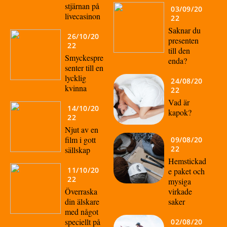
stjärnan på
03/09/20
livecasinon
22
Saknar du
26/10/20
presenten
22
till den
Smyckespre
enda?
senter till en
lycklig
24/08/20
kvinna
22
Vad är
14/10/20
kapok?
22
Njut av en
film i gott
09/08/20
22
sällskap
Hemstickad
11/10/20
e paket och
22
mysiga
Överraska
virkade
din älskare
saker
med något
speciellt på
02/08/20