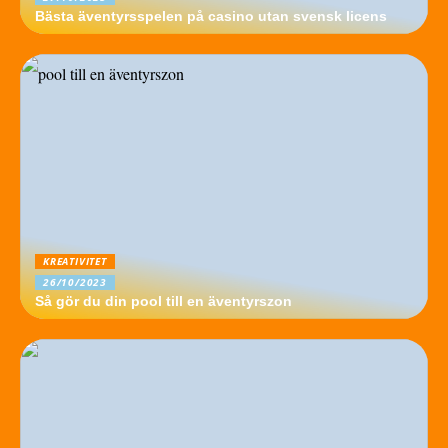
Bästa äventyrsspelen på casino utan svensk licens
KREATIVITET
26/10/2023
Så gör du din pool till en äventyrszon