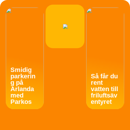
Smidig
parkerin
Så får du
g på
rent
Arlanda
vatten till
med
friluftsäv
Parkos
entyret