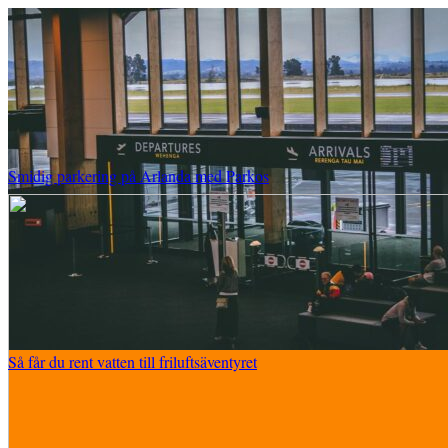
Smidig parkering på Arlanda med Parkos
Så får du rent vatten till friluftsäventyret