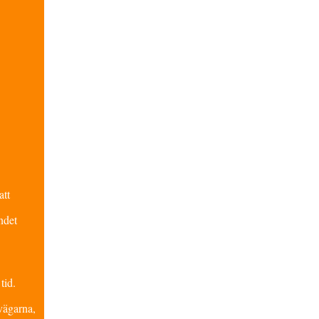
att
ndet
tid.
tvägarna,