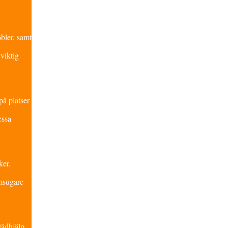
bler, samt
viktig
på platser
essa
ker.
mmsugare
tädhjälp.