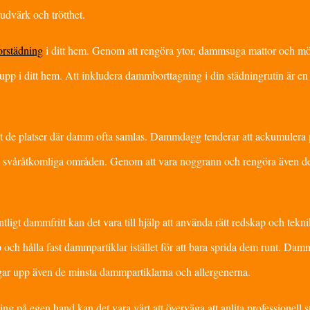
udvärk och trötthet.
orstädning
i ditt hem. Genom att rengöra ytor, dammsuga mattor och mö
 i ditt hem. Att inkludera dammborttagning i din städningrutin är en 
ort de platser där damm ofta samlas. Dammdagg tenderar att ackumulera 
a svåråtkomliga områden. Genom att vara noggrann och rengöra även d
ntligt dammfritt kan det vara till hjälp att använda rätt redskap och tekni
 och hålla fast dammpartiklar istället för att bara sprida dem runt. Da
ngar upp även de minsta dammpartiklarna och allergenerna.
ng på egen hand kan det vara värt att överväga att anlita professionell s