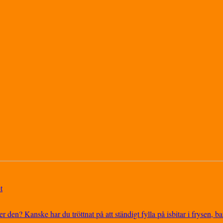
t
r den? Kanske har du tröttnat på att ständigt fylla på isbitar i frysen, bar