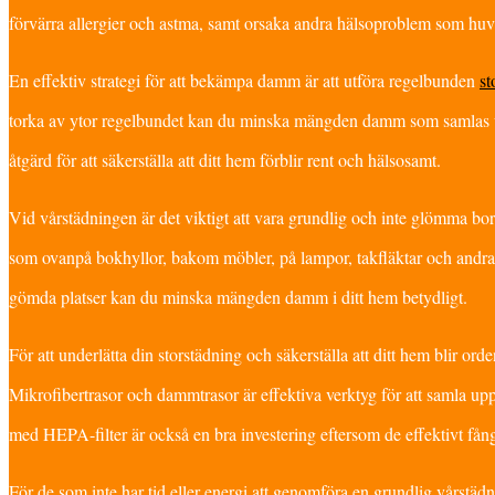
förvärra allergier och astma, samt orsaka andra hälsoproblem som huv
En effektiv strategi för att bekämpa damm är att utföra regelbunden
st
torka av ytor regelbundet kan du minska mängden damm som samlas upp
åtgärd för att säkerställa att ditt hem förblir rent och hälsosamt.
Vid vårstädningen är det viktigt att vara grundlig och inte glömma b
som ovanpå bokhyllor, bakom möbler, på lampor, takfläktar och andr
gömda platser kan du minska mängden damm i ditt hem betydligt.
För att underlätta din storstädning och säkerställa att ditt hem blir orde
Mikrofibertrasor och dammtrasor är effektiva verktyg för att samla upp
med HEPA-filter är också en bra investering eftersom de effektivt få
För de som inte har tid eller energi att genomföra en grundlig vårstädni