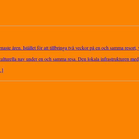
aste åren. Istället för att tillbringa två veckor på en och samma resort, v
kulturella nav under en och samma resa. Den lokala infrastrukturen med
…]