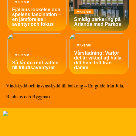
NYHETER
Fjällens lockelse och
NYHETER
spelens fascination –
en jämförelse i
Smidig parkering på
äventyr och fokus
Arlanda med Parkos
NYHETER
Vårstädning: Varför
NYHETER
det är viktigt att hålla
Så får du rent vatten
ditt hem fritt från
till friluftsäventyret
damm
Vindskydd och insynsskydd till balkong – En guide från Jula,
Bauhaus och Byggmax