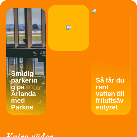
Smidig
parkerin
Så får du
g på
rent
Arlanda
vatten till
med
friluftsäv
Parkos
entyret
Kairo väder