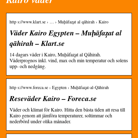
http s://www.klart.se › … › Muḩāfaz̧at al qāhirah › Kairo
Väder Kairo Egypten – Muḩāfaz̧at al
qāhirah – Klart.se
14 dagars väder i Kairo, Muḩāfaz̧at al Qāhirah.
Väderprognos inkl. vind, max och min temperatur och solens
upp- och nedgång.
http s://www.foreca.se › Egypten › Muḩāfaz̧at-al-Qāhirah
Reseväder Kairo – Foreca.se
Väder och klimat för Kairo. Hitta den bästa tiden att resa till
Kairo genom att jämföra temperaturer, soltimmar och
nederbörd under olika månader.