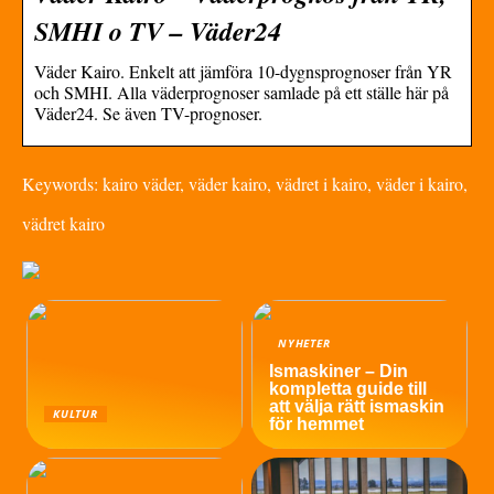
SMHI o TV – Väder24
Väder Kairo. Enkelt att jämföra 10-dygnsprognoser från YR
och SMHI. Alla väderprognoser samlade på ett ställe här på
Väder24. Se även TV-prognoser.
Keywords: kairo väder, väder kairo, vädret i kairo, väder i kairo,
vädret kairo
NYHETER
Ismaskiner – Din
kompletta guide till
att välja rätt ismaskin
KULTUR
för hemmet