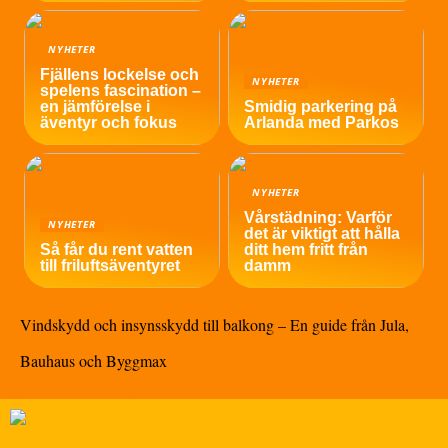
NYHETER
Fjällens lockelse och
NYHETER
spelens fascination –
en jämförelse i
Smidig parkering på
äventyr och fokus
Arlanda med Parkos
NYHETER
Vårstädning: Varför
NYHETER
det är viktigt att hålla
Så får du rent vatten
ditt hem fritt från
till friluftsäventyret
damm
Vindskydd och insynsskydd till balkong – En guide från Jula,
Bauhaus och Byggmax