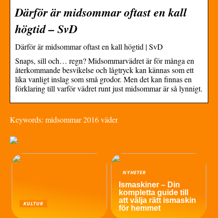
Därför är midsommar oftast en kall
högtid – SvD
Därför är midsommar oftast en kall högtid | SvD
Snaps, sill och… regn? Midsommarvädret är för många en
återkommande besvikelse och lågtryck kan kännas som ett
lika vanligt inslag som små grodor. Men det kan finnas en
förklaring till varför vädret runt just midsommar är så lynnigt.
Keywords: midsommar 2016 väder
NYHETER
Ismaskiner – Din
kompletta guide till
att välja rätt ismaskin
KULTUR
för hemmet