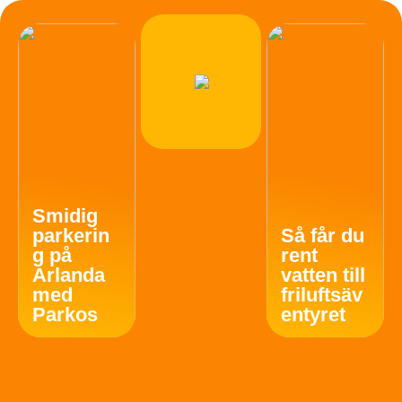
Smidig
parkerin
Så får du
g på
rent
Arlanda
vatten till
med
friluftsäv
Parkos
entyret