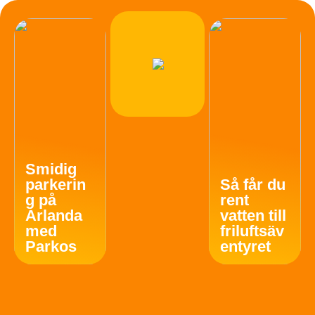
Smidig
parkerin
Så får du
g på
rent
Arlanda
vatten till
med
friluftsäv
Parkos
entyret