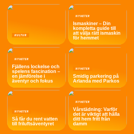
NYHETER
Ismaskiner – Din
kompletta guide till
att välja rätt ismaskin
KULTUR
för hemmet
NYHETER
Fjällens lockelse och
NYHETER
spelens fascination –
en jämförelse i
Smidig parkering på
äventyr och fokus
Arlanda med Parkos
NYHETER
Vårstädning: Varför
NYHETER
det är viktigt att hålla
Så får du rent vatten
ditt hem fritt från
till friluftsäventyret
damm