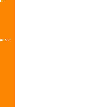
åll.
nats som