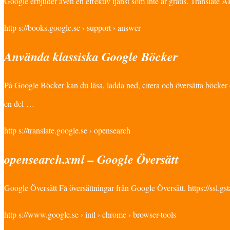
Google erbjuder även en effektiv tjänst som inte är gratis. Translate
http s://books.google.se › support › answer
Använda klassiska Google Böcker
På Google Böcker kan du läsa, ladda ned, citera och översätta böcker o
en del …
http s://translate.google.se › opensearch
opensearch.xml – Google Översätt
Google Översätt Få översättningar från Google Översätt. https://ssl.gst
http s://www.google.se › intl › chrome › browser-tools