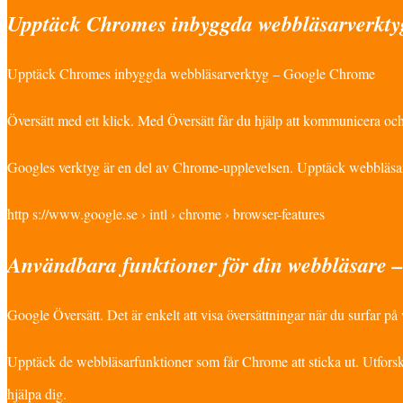
Upptäck Chromes inbyggda webbläsarverkty
Upptäck Chromes inbyggda webbläsarverktyg – Google Chrome
Översätt med ett klick. Med Översätt får du hjälp att kommunicera och
Googles verktyg är en del av Chrome-upplevelsen. Upptäck webbläsar
http s://www.google.se › intl › chrome › browser-features
Användbara funktioner för din webbläsare
Google Översätt. Det är enkelt att visa översättningar när du surfar p
Upptäck de webbläsarfunktioner som får Chrome att sticka ut. Utforska
hjälpa dig.