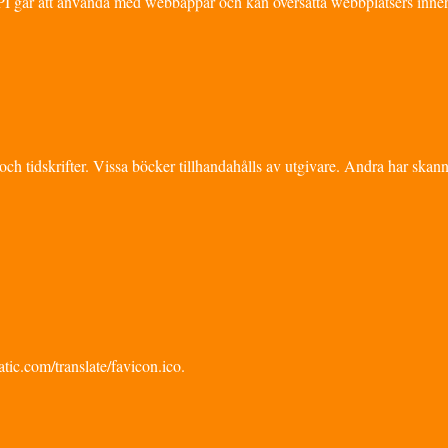
 API går att använda med webbappar och kan översätta webbplatsers inneh
ch tidskrifter. Vissa böcker tillhandahålls av utgivare. Andra har skan
atic.com/translate/favicon.ico.