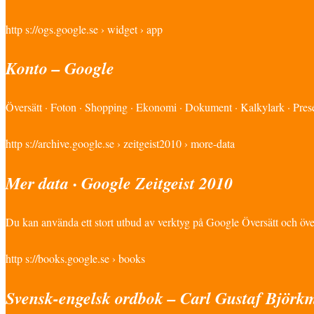
http s://ogs.google.se › widget › app
Konto – Google
Översätt · Foton · Shopping · Ekonomi · Dokument · Kalkylark · Prese
http s://archive.google.se › zeitgeist2010 › more-data
Mer data · Google Zeitgeist 2010
Du kan använda ett stort utbud av verktyg på Google Översätt och översät
http s://books.google.se › books
Svensk-engelsk ordbok – Carl Gustaf Björk