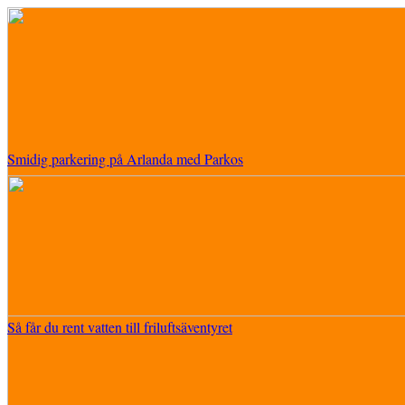
Smidig parkering på Arlanda med Parkos
Så får du rent vatten till friluftsäventyret