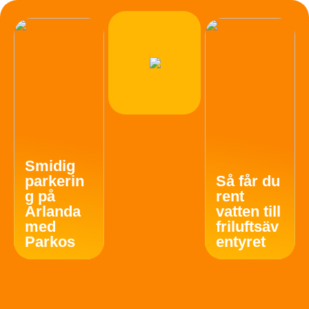
Smidig
parkerin
Så får du
g på
rent
Arlanda
vatten till
med
friluftsäv
Parkos
entyret