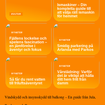
Ismaskiner – Din
kompletta guide till
att välja rätt ismaskin
KULTUR
för hemmet
NYHETER
Fjällens lockelse och
NYHETER
spelens fascination –
en jämförelse i
Smidig parkering på
äventyr och fokus
Arlanda med Parkos
NYHETER
Vårstädning: Varför
NYHETER
det är viktigt att hålla
Så får du rent vatten
ditt hem fritt från
till friluftsäventyret
damm
Vindskydd och insynsskydd till balkong – En guide från Jula,