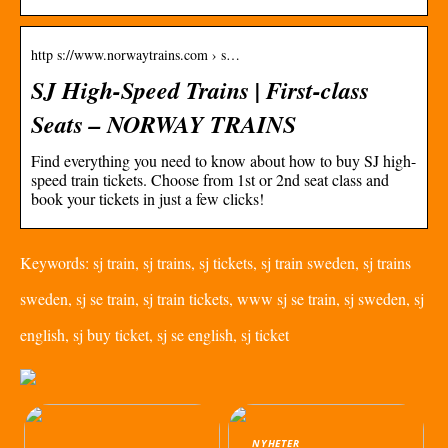
http s://www.norwaytrains.com › s…
SJ High-Speed Trains | First-class
Seats – NORWAY TRAINS
Find everything you need to know about how to buy SJ high-
speed train tickets. Choose from 1st or 2nd seat class and
book your tickets in just a few clicks!
Keywords: sj train, sj trains, sj tickets, sj train sweden, sj trains
sweden, sj se train, sj train tickets, www sj se train, sj sweden, sj
english, sj buy ticket, sj se english, sj ticket
NYHETER