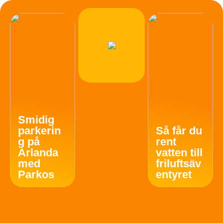
Smidig
parkerin
Så får du
g på
rent
Arlanda
vatten till
med
friluftsäv
Parkos
entyret