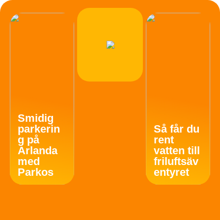
Smidig
parkerin
Så får du
g på
rent
Arlanda
vatten till
med
friluftsäv
Parkos
entyret