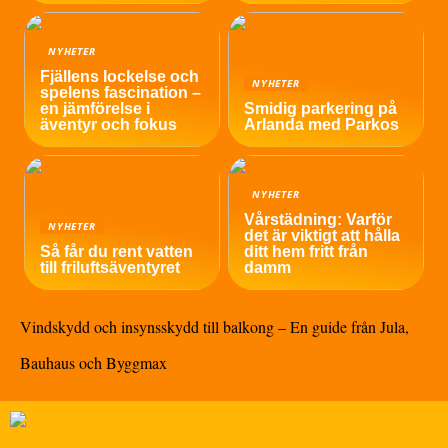
NYHETER
Fjällens lockelse och
NYHETER
spelens fascination –
en jämförelse i
Smidig parkering på
äventyr och fokus
Arlanda med Parkos
NYHETER
Vårstädning: Varför
NYHETER
det är viktigt att hålla
Så får du rent vatten
ditt hem fritt från
till friluftsäventyret
damm
Vindskydd och insynsskydd till balkong – En guide från Jula,
Bauhaus och Byggmax