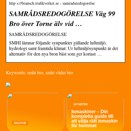
http s://bransch.trafikverket.se › samradsredogorelse
SAMRÅDSREDOGÖRELSE Väg 99
Bro över Torne älv vid …
SAMRÅDSREDOGÖRELSE
SMHI lämnar följande synpunkter gällande luftmiljö,
hydrologi samt framtida klimat: Ur luftmiljösynpunkt är det
alternativ för den nya bron bäst som ger kortast …
Keywords: smhi bro, smhi väder bro
NYHETER
Ismaskiner – Din
kompletta guide till
att välja rätt ismaskin
KULTUR
för hemmet