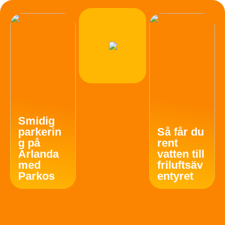
Smidig
parkerin
Så får du
g på
rent
Arlanda
vatten till
med
friluftsäv
Parkos
entyret