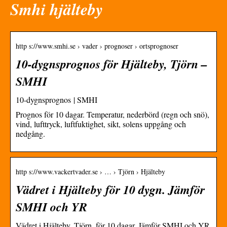
Smhi hjälteby
http s://www.smhi.se › vader › prognoser › ortsprognoser
10-dygnsprognos för Hjälteby, Tjörn –
SMHI
10-dygnsprognos | SMHI
Prognos för 10 dagar. Temperatur, nederbörd (regn och snö),
vind, lufttryck, luftfuktighet, sikt, solens uppgång och
nedgång.
http s://www.vackertvader.se › … › Tjörn › Hjälteby
Vädret i Hjälteby för 10 dygn. Jämför
SMHI och YR
Vädret i Hjälteby, Tjörn, för 10 dagar. Jämför SMHI och YR