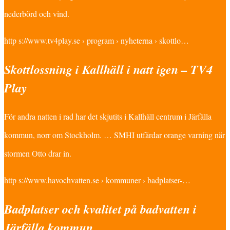
nederbörd och vind.
http s://www.tv4play.se › program › nyheterna › skottlo…
Skottlossning i Kallhäll i natt igen – TV4
Play
För andra natten i rad har det skjutits i Kallhäll centrum i Järfälla
kommun, norr om Stockholm. … SMHI utfärdar orange varning när
stormen Otto drar in.
http s://www.havochvatten.se › kommuner › badplatser-…
Badplatser och kvalitet på badvatten i
Järfälla kommun