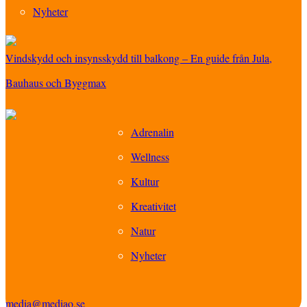
Nyheter
Vindskydd och insynsskydd till balkong – En guide från Jula,
Bauhaus och Byggmax
Adrenalin
Wellness
Kultur
Kreativitet
Natur
Nyheter
media@mediao.se