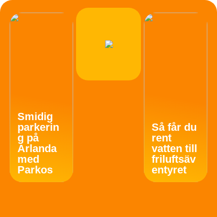
Smidig
parkerin
Så får du
g på
rent
Arlanda
vatten till
med
friluftsäv
Parkos
entyret