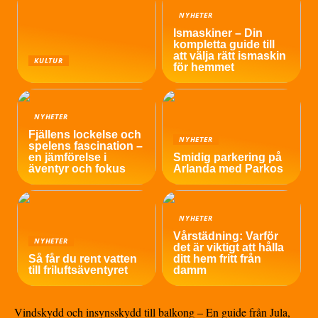
NYHETER
Ismaskiner – Din
kompletta guide till
att välja rätt ismaskin
KULTUR
för hemmet
NYHETER
Fjällens lockelse och
NYHETER
spelens fascination –
en jämförelse i
Smidig parkering på
äventyr och fokus
Arlanda med Parkos
NYHETER
Vårstädning: Varför
NYHETER
det är viktigt att hålla
Så får du rent vatten
ditt hem fritt från
till friluftsäventyret
damm
Vindskydd och insynsskydd till balkong – En guide från Jula,