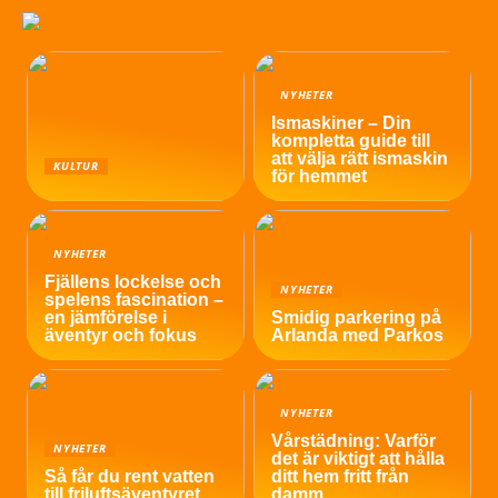
NYHETER
Ismaskiner – Din
kompletta guide till
att välja rätt ismaskin
KULTUR
för hemmet
NYHETER
Fjällens lockelse och
NYHETER
spelens fascination –
en jämförelse i
Smidig parkering på
äventyr och fokus
Arlanda med Parkos
NYHETER
Vårstädning: Varför
NYHETER
det är viktigt att hålla
Så får du rent vatten
ditt hem fritt från
till friluftsäventyret
damm