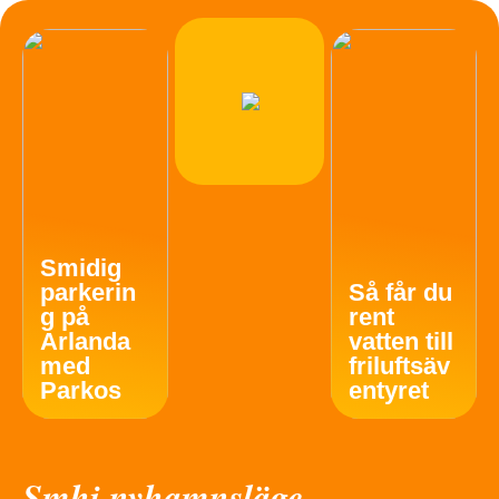
Smidig
parkerin
Så får du
g på
rent
Arlanda
vatten till
med
friluftsäv
Parkos
entyret
Smhi nyhamnsläge