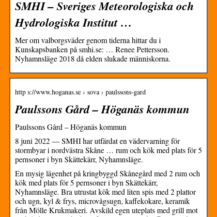
SMHI – Sveriges Meteorologiska och
Hydrologiska Institut …
Mer om valborgsväder genom tiderna hittar du i
Kunskapsbanken på smhi.se: … Renee Pettersson.
Nyhamnsläge 2018 då elden slukade människorna.
http s://www.hoganas.se › sova › paulssons-gard
Paulssons Gård – Höganäs kommun
Paulssons Gård – Höganäs kommun
8 juni 2022 — SMHI har utfärdat en vädervarning för
stormbyar i nordvästra Skåne … rum och kök med plats för 5
pernsoner i byn Skättekärr, Nyhamnsläge.
En mysig lägenhet på kringbyggd Skånegård med 2 rum och
kök med plats för 5 pernsoner i byn Skättekärr,
Nyhamnsläge. Bra utrustat kök med liten spis med 2 plattor
och ugn, kyl & frys, microvågsugn, kaffekokare, keramik
från Mölle Krukmakeri. Avskild egen uteplats med grill mot