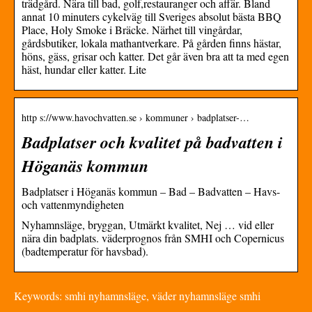
trädgård. Nära till bad, golf,restauranger och affär. Bland
annat 10 minuters cykelväg till Sveriges absolut bästa BBQ
Place, Holy Smoke i Bräcke. Närhet till vingårdar,
gårdsbutiker, lokala mathantverkare. På gården finns hästar,
höns, gäss, grisar och katter. Det går även bra att ta med egen
häst, hundar eller katter. Lite
http s://www.havochvatten.se › kommuner › badplatser-…
Badplatser och kvalitet på badvatten i
Höganäs kommun
Badplatser i Höganäs kommun – Bad – Badvatten – Havs-
och vattenmyndigheten
Nyhamnsläge, bryggan, Utmärkt kvalitet, Nej … vid eller
nära din badplats. väderprognos från SMHI och Copernicus
(badtemperatur för havsbad).
Keywords: smhi nyhamnsläge, väder nyhamnsläge smhi