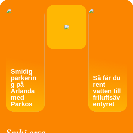
Smidig
parkerin
Så får du
g på
rent
Arlanda
vatten till
med
friluftsäv
Parkos
entyret
Smhi orsa