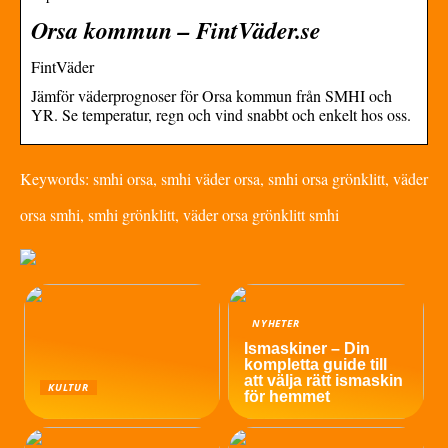
Orsa kommun – FintVäder.se
FintVäder
Jämför väderprognoser för Orsa kommun från SMHI och
YR. Se temperatur, regn och vind snabbt och enkelt hos oss.
Keywords: smhi orsa, smhi väder orsa, smhi orsa grönklitt, väder
orsa smhi, smhi grönklitt, väder orsa grönklitt smhi
NYHETER
Ismaskiner – Din
kompletta guide till
att välja rätt ismaskin
KULTUR
för hemmet