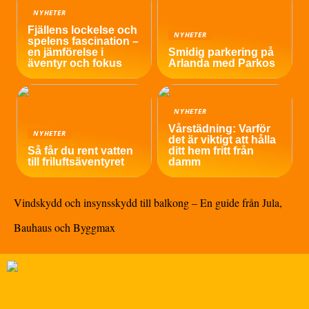
NYHETER
Fjällens lockelse och
NYHETER
spelens fascination –
en jämförelse i
Smidig parkering på
äventyr och fokus
Arlanda med Parkos
NYHETER
Vårstädning: Varför
NYHETER
det är viktigt att hålla
Så får du rent vatten
ditt hem fritt från
till friluftsäventyret
damm
Vindskydd och insynsskydd till balkong – En guide från Jula,
Bauhaus och Byggmax