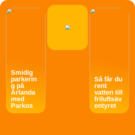
Smidig
parkerin
Så får du
g på
rent
Arlanda
vatten till
med
friluftsäv
Parkos
entyret