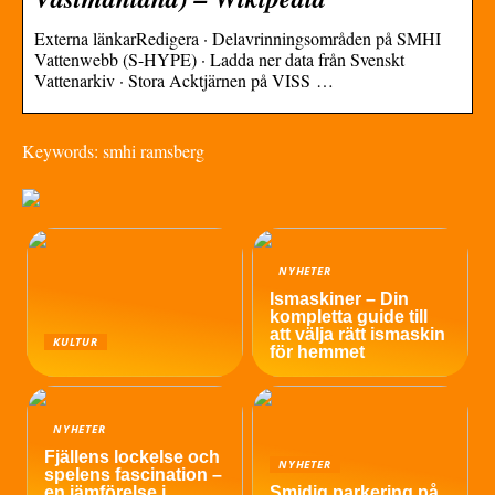
Externa länkarRedigera · Delavrinningsområden på SMHI
Vattenwebb (S-HYPE) · Ladda ner data från Svenskt
Vattenarkiv · Stora Acktjärnen på VISS …
Keywords: smhi ramsberg
NYHETER
Ismaskiner – Din
kompletta guide till
att välja rätt ismaskin
KULTUR
för hemmet
NYHETER
Fjällens lockelse och
NYHETER
spelens fascination –
en jämförelse i
Smidig parkering på