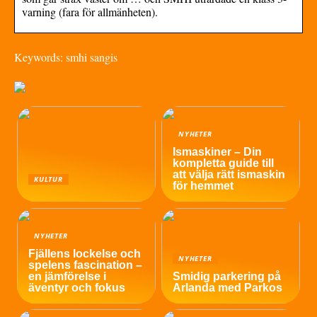
varning (fara för allmänheten).
Keywords: smhi sangis
NYHETER
Ismaskiner – Din
kompletta guide till
att välja rätt ismaskin
KULTUR
för hemmet
NYHETER
Fjällens lockelse och
NYHETER
spelens fascination –
en jämförelse i
Smidig parkering på
äventyr och fokus
Arlanda med Parkos