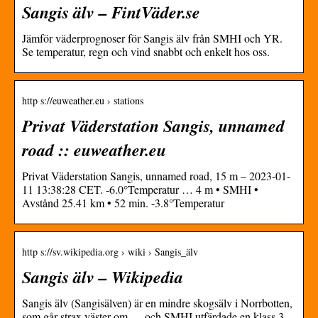
Sangis älv – FintVäder.se
Jämför väderprognoser för Sangis älv från SMHI och YR.
Se temperatur, regn och vind snabbt och enkelt hos oss.
http s://euweather.eu › stations
Privat Väderstation Sangis, unnamed
road :: euweather.eu
Privat Väderstation Sangis, unnamed road, 15 m – 2023-01-
11 13:38:28 CET. -6.0°Temperatur … 4 m • SMHI •
Avstånd 25.41 km • 52 min. -3.8°Temperatur
http s://sv.wikipedia.org › wiki › Sangis_älv
Sangis älv – Wikipedia
Sangis älv (Sangisälven) är en mindre skogsälv i Norrbotten,
som går strax väster om … och SMHI utfärdade en klass 3-