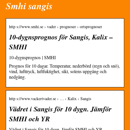
Smhi sangis
http s://www.smhi.se › vader › prognoser › ortsprognoser
10-dygnsprognos för Sangis, Kalix –
SMHI
10-dygnsprognos | SMHI
Prognos för 10 dagar. Temperatur, nederbörd (regn och snö),
vind, lufttryck, luftfuktighet, sikt, solens uppgång och
nedgång.
http s://www.vackertvader.se › … › Kalix › Sangis
Vädret i Sangis för 10 dygn. Jämför
SMHI och YR
Vädret i Sangis för 10 dygn. Jämför SMHI och YR –