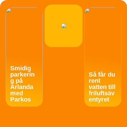
Smidig
parkerin
Så får du
g på
rent
Arlanda
vatten till
med
friluftsäv
Parkos
entyret