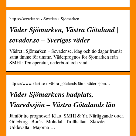
http s://sevader.se › Sweden › Sjömarken
Väder Sjömarken, Västra Götaland |
sevader.se – Sveriges väder
Vädret i Sjömarken – Sevader.se, idag och tio dagar framåt
samt timme för timme. Väderprognos för Sjömarken från
SMHI: Temeperatur, nederbörd och vind.
http s://www.klart.se › västra-götalands-län › väder-sjöm…
Väder Sjömarkens badplats,
Viaredssjön – Västra Götalands län
Jämför tre prognoser! Klart, SMHI & Yr. Närliggande orter.
Göteborg · Borås · Mölndal · Trollhättan · Skövde ·
Uddevalla · Majorna …