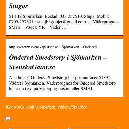
Stugor
518 42 Sjömarken. Bostad: 033-257510. Stuga: Mobil:
0705-257531. e-mejl: isjobjer@gmail.com … Väderprognos.
SMHI – Väder; YR – Väder …
http s://www.svenskaplatser.se › Sjömarken › Öndered_…
Öndered Smedstorp i Sjömarken –
SvenskaGator.se
Alla hus på Öndered Smedstorp har postnummer 51891.
Vädret i Sjömarken. Väderprognos för Öndered Smedstorp
hittar du t.ex. på Väderprognos.nu eller SMHI.
Keywords: smhi sjömarken, väder sjömarken