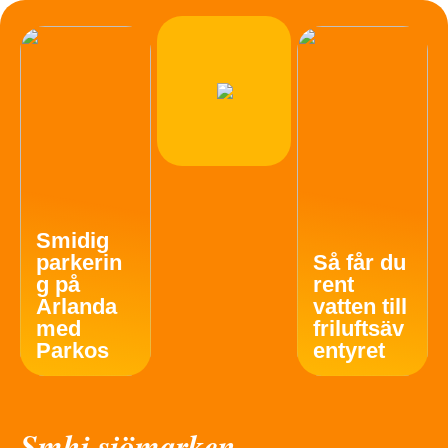
Smidig
parkerin
Så får du
g på
rent
Arlanda
vatten till
med
friluftsäv
Parkos
entyret
Smhi sjömarken