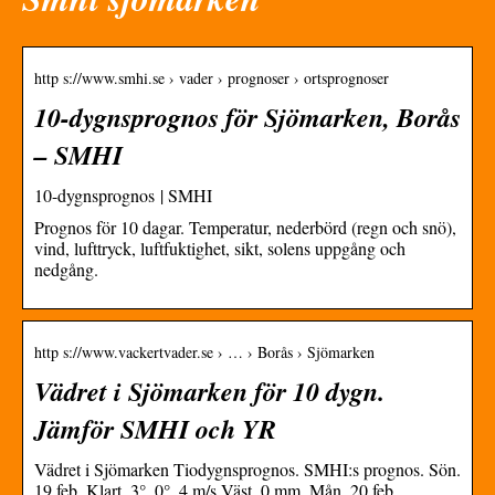
http s://www.smhi.se › vader › prognoser › ortsprognoser
10-dygnsprognos för Sjömarken, Borås
– SMHI
10-dygnsprognos | SMHI
Prognos för 10 dagar. Temperatur, nederbörd (regn och snö),
vind, lufttryck, luftfuktighet, sikt, solens uppgång och
nedgång.
http s://www.vackertvader.se › … › Borås › Sjömarken
Vädret i Sjömarken för 10 dygn.
Jämför SMHI och YR
Vädret i Sjömarken Tiodygnsprognos. SMHI:s prognos. Sön.
19 feb. Klart. 3°. 0°. 4 m/s Väst. 0 mm. Mån. 20 feb.