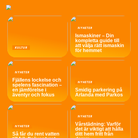
NYHETER
Ismaskiner – Din
kompletta guide till
att välja rätt ismaskin
KULTUR
för hemmet
NYHETER
Fjällens lockelse och
NYHETER
spelens fascination –
en jämförelse i
Smidig parkering på
äventyr och fokus
Arlanda med Parkos
NYHETER
Vårstädning: Varför
NYHETER
det är viktigt att hålla
Så får du rent vatten
ditt hem fritt från