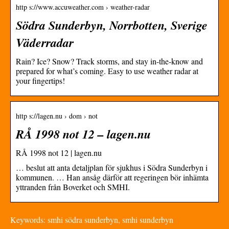
http s://www.accuweather.com › weather-radar
Södra Sunderbyn, Norrbotten, Sverige
Väderradar
Rain? Ice? Snow? Track storms, and stay in-the-know and
prepared for what’s coming. Easy to use weather radar at
your fingertips!
http s://lagen.nu › dom › not
RÅ 1998 not 12 – lagen.nu
RÅ 1998 not 12 | lagen.nu
… beslut att anta detaljplan för sjukhus i Södra Sunderbyn i
kommunen. … Han ansåg därför att regeringen bör inhämta
yttranden från Boverket och SMHI.
Keywords: smhi södra sunderbyn, smhi sunderbyn