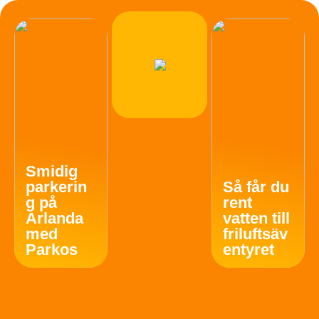
Smidig
parkerin
Så får du
g på
rent
Arlanda
vatten till
med
friluftsäv
Parkos
entyret