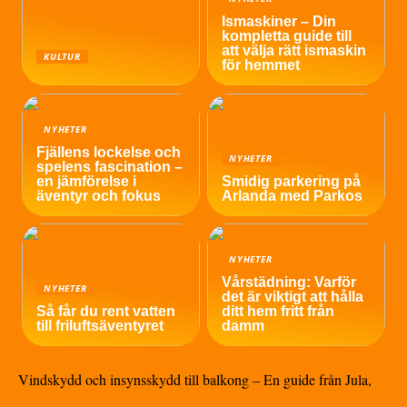
Ismaskiner – Din
kompletta guide till
att välja rätt ismaskin
KULTUR
för hemmet
NYHETER
Fjällens lockelse och
NYHETER
spelens fascination –
en jämförelse i
Smidig parkering på
äventyr och fokus
Arlanda med Parkos
NYHETER
Vårstädning: Varför
NYHETER
det är viktigt att hålla
Så får du rent vatten
ditt hem fritt från
till friluftsäventyret
damm
Vindskydd och insynsskydd till balkong – En guide från Jula,