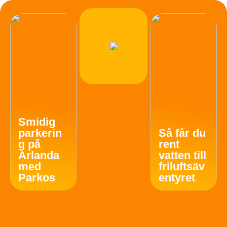
Smidig
parkerin
Så får du
g på
rent
Arlanda
vatten till
med
friluftsäv
Parkos
entyret