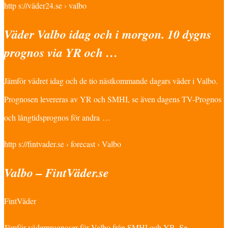
http s://väder24.se › valbo
Väder Valbo idag och i morgon. 10 dygns
prognos via YR och …
Jämför vädret idag och de tio nästkommande dagars väder i Valbo.
Prognosen levereras av YR och SMHI, se även dagens TV-Prognos
och långtidsprognos för andra …
http s://fintvader.se › forecast › Valbo
Valbo – FintVäder.se
FintVäder
Jämför väderprognoser för Valbo från SMHI och YR. Se