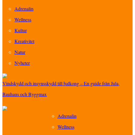
Adrenalin
Wellness
Kultur
Kreativitet
Natur
Nyheter
Vindskydd och insynsskydd till balkong – En guide från Jula,
Bauhaus och Byggmax
Adrenalin
Wellness