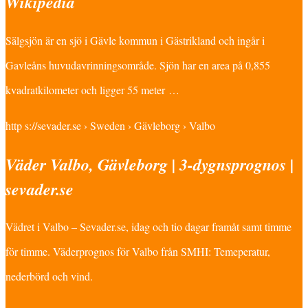
Wikipedia
Sälgsjön är en sjö i Gävle kommun i Gästrikland och ingår i
Gavleåns huvudavrinningsområde. Sjön har en area på 0,855
kvadratkilometer och ligger 55 meter …
http s://sevader.se › Sweden › Gävleborg › Valbo
Väder Valbo, Gävleborg | 3-dygnsprognos |
sevader.se
Vädret i Valbo – Sevader.se, idag och tio dagar framåt samt timme
för timme. Väderprognos för Valbo från SMHI: Temeperatur,
nederbörd och vind.