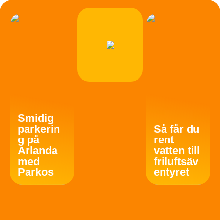
Smidig
parkerin
Så får du
g på
rent
Arlanda
vatten till
med
friluftsäv
Parkos
entyret