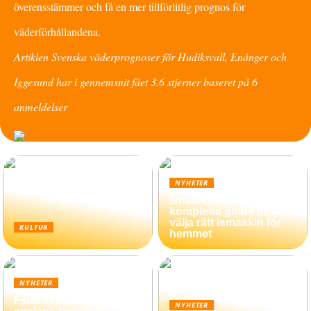
överensstämmer och få en mer tillförlitlig prognos för
väderförhållandena.
Artiklen Svenska väderprognoser för Hudiksvall, Enånger och
Iggesund har i gennemsnit fået
3.6
stjerner baseret på
6
anmeldelser
NYHETER
Ismaskiner – Din
kompletta guide till att
välja rätt ismaskin för
KULTUR
hemmet
NYHETER
Fjällens lockelse och
NYHETER