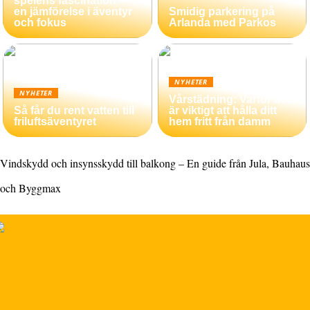
spelens fascination –
en jämförelse i äventyr
Smidig parkering på
och fokus
Arlanda med Parkos
NYHETER
NYHETER
Vårstädning: Varför det
Så får du rent vatten till
är viktigt att hålla ditt
friluftsäventyret
hem fritt från damm
Vindskydd och insynsskydd till balkong – En guide från Jula, Bauhaus
och Byggmax