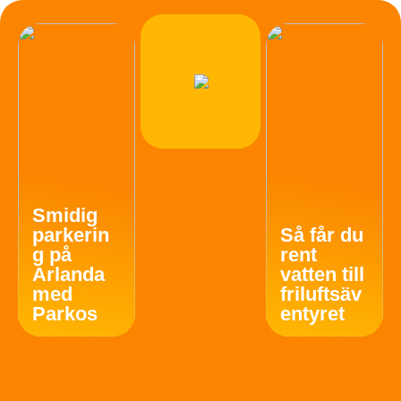
Smidig
parkerin
Så får du
g på
rent
Arlanda
vatten till
med
friluftsäv
Parkos
entyret