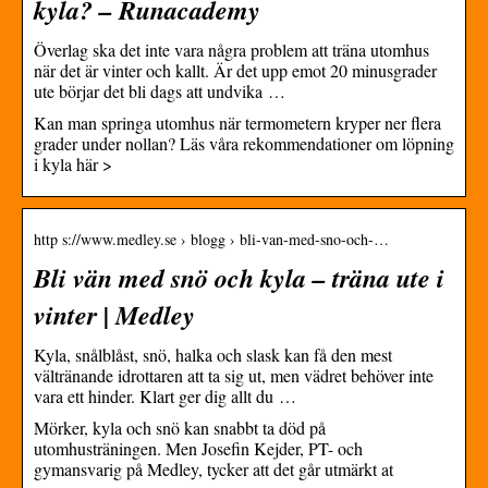
kyla? – Runacademy
Överlag ska det inte vara några problem att träna utomhus
när det är vinter och kallt. Är det upp emot 20 minusgrader
ute börjar det bli dags att undvika …
Kan man springa utomhus när termometern kryper ner flera
grader under nollan? Läs våra rekommendationer om löpning
i kyla här >
http s://www.medley.se › blogg › bli-van-med-sno-och-…
Bli vän med snö och kyla – träna ute i
vinter | Medley
Kyla, snålblåst, snö, halka och slask kan få den mest
vältränande idrottaren att ta sig ut, men vädret behöver inte
vara ett hinder. Klart ger dig allt du …
Mörker, kyla och snö kan snabbt ta död på
utomhusträningen. Men Josefin Kejder, PT- och
gymansvarig på Medley, tycker att det går utmärkt at