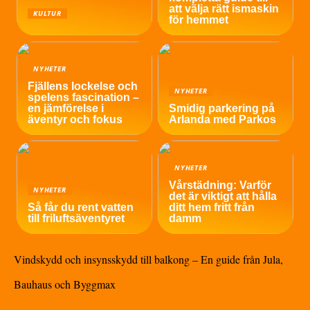
att välja rätt ismaskin
KULTUR
för hemmet
NYHETER
Fjällens lockelse och
NYHETER
spelens fascination –
en jämförelse i
Smidig parkering på
äventyr och fokus
Arlanda med Parkos
NYHETER
Vårstädning: Varför
NYHETER
det är viktigt att hålla
Så får du rent vatten
ditt hem fritt från
till friluftsäventyret
damm
Vindskydd och insynsskydd till balkong – En guide från Jula,
Bauhaus och Byggmax