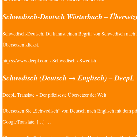
Schwedisch-Deutsch Wörterbuch – Übersetz
Schwedisch-Deutsch. Du kannst einen Begriff von Schwedisch nach D
Übersetzen klickst.
http s://www.deepl.com › Schwedisch › Swedish
Schwedisch (Deutsch → Englisch) – DeepL 
DeepL Translate – Der präziseste Übersetzer der Welt
Übersetzen Sie „Schwedisch“ von Deutsch nach Englisch mit dem prä
GoogleTranslate. […] …