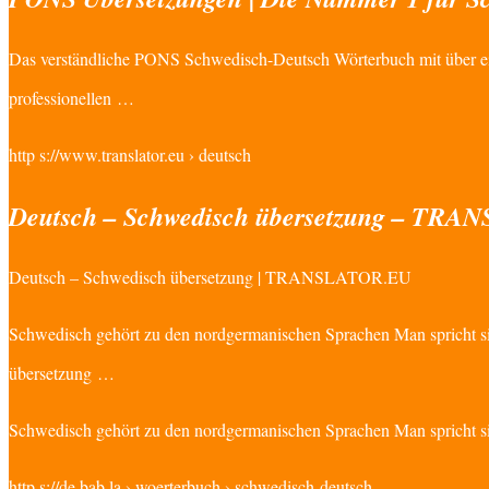
Das verständliche PONS Schwedisch-Deutsch Wörterbuch mit über eine
professionellen …
http s://www.translator.eu › deutsch
Deutsch – Schwedisch übersetzung – TR
Deutsch – Schwedisch übersetzung | TRANSLATOR.EU
Schwedisch gehört zu den nordgermanischen Sprachen Man spricht s
übersetzung …
Schwedisch gehört zu den nordgermanischen Sprachen Man spricht si
http s://de.bab.la › woerterbuch › schwedisch-deutsch