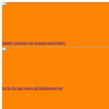
Smidig parkering på Arlanda med Parkos
Så får du rent vatten till friluftsäventyret