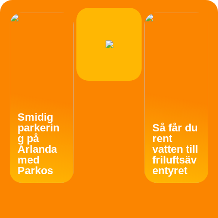
Smidig
parkerin
Så får du
g på
rent
Arlanda
vatten till
med
friluftsäv
Parkos
entyret