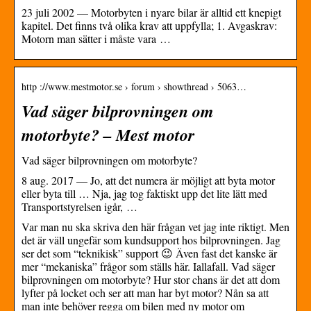
23 juli 2002 — Motorbyten i nyare bilar är alltid ett knepigt
kapitel. Det finns två olika krav att uppfylla; 1. Avgaskrav:
Motorn man sätter i måste vara …
http ://www.mestmotor.se › forum › showthread › 5063…
Vad säger bilprovningen om
motorbyte? – Mest motor
Vad säger bilprovningen om motorbyte?
8 aug. 2017 — Jo, att det numera är möjligt att byta motor
eller byta till … Nja, jag tog faktiskt upp det lite lätt med
Transportstyrelsen igår, …
Var man nu ska skriva den här frågan vet jag inte riktigt. Men
det är väll ungefär som kundsupport hos bilprovningen. Jag
ser det som “teknikisk” support 😉 Även fast det kanske är
mer “mekaniska” frågor som ställs här. Iallafall. Vad säger
bilprovningen om motorbyte? Hur stor chans är det att dom
lyfter på locket och ser att man har byt motor? Nån sa att
man inte behöver regga om bilen med ny motor om