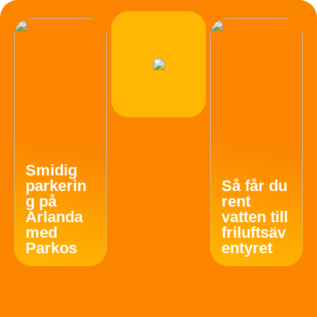
Smidig
parkerin
Så får du
g på
rent
Arlanda
vatten till
med
friluftsäv
Parkos
entyret