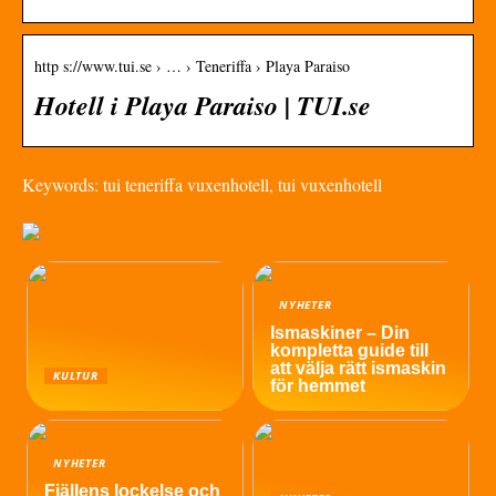
http s://www.tui.se › … › Teneriffa › Playa Paraiso
Hotell i Playa Paraiso | TUI.se
Keywords: tui teneriffa vuxenhotell, tui vuxenhotell
NYHETER
Ismaskiner – Din
kompletta guide till
att välja rätt ismaskin
KULTUR
för hemmet
NYHETER
Fjällens lockelse och