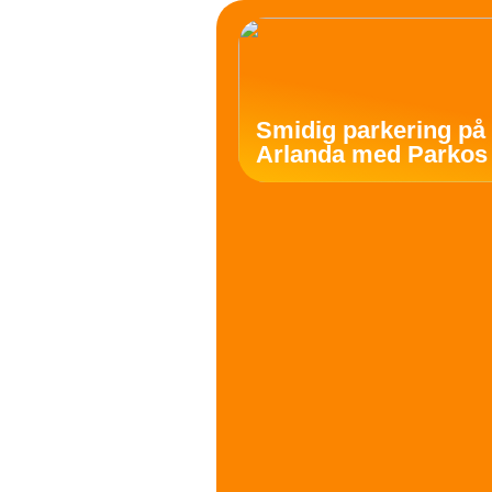
Smidig parkering på
Arlanda med Parkos