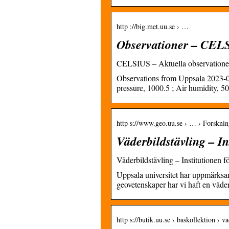
http ://big.met.uu.se › …
Observationer – CELS
CELSIUS – Aktuella observatione
Observations from Uppsala 2023-02
pressure, 1000.5 ; Air humidity, 5
http s://www.geo.uu.se › … › Forskni
Väderbildstävling – I
Väderbildstävling – Institutionen f
Uppsala universitet har uppmärksam
geovetenskaper har vi haft en väd
http s://butik.uu.se › baskollektion › v