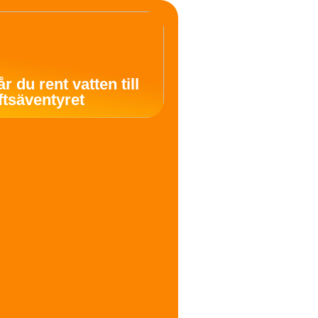
år du rent vatten till
uftsäventyret