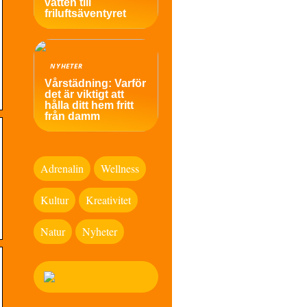
vatten till
friluftsäventyret
NYHETER
Vårstädning: Varför
det är viktigt att
hålla ditt hem fritt
från damm
Adrenalin
Wellness
Kultur
Kreativitet
Natur
Nyheter