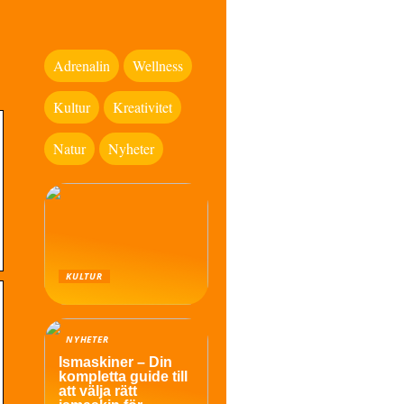
Adrenalin
Wellness
Kultur
Kreativitet
Natur
Nyheter
KULTUR
NYHETER
Ismaskiner – Din
kompletta guide till
att välja rätt