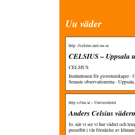
Uu väder
http ://celsius.met.uu.se
CELSIUS – Uppsala un
CELSIUS
Institutionen för geovetenskaper · O
Senaste observationerna · Uppsala.
http s://uu.se › Universitetet
Anders Celsius väderm
Jo, när vi ser vi hur vädret och temp
pusselbit i vår förståelse av klimate