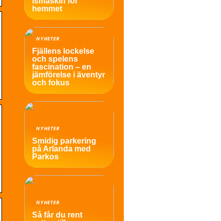
ismaskin för
hemmet
NYHETER
Fjällens lockelse
och spelens
fascination – en
jämförelse i äventyr
och fokus
NYHETER
Smidig parkering
på Arlanda med
Parkos
NYHETER
Så får du rent