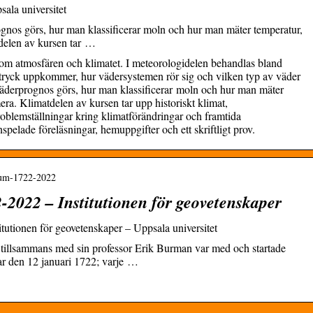
ala universitet
gnos görs, hur man klassificerar moln och hur man mäter temperatur,
tdelen av kursen tar …
 om atmosfären och klimatet. I meteorologidelen behandlas bland
gtryck uppkommer, hur vädersystemen rör sig och vilken typ av väder
väderprognos görs, hur man klassificerar moln och hur man mäter
era. Klimatdelen av kursen tar upp historiskt klimat,
roblemställningar kring klimatförändringar och framtida
spelade föreläsningar, hemuppgifter och ett skriftligt prov.
leum-1722-2022
-2022 – Institutionen för geovetenskaper
tutionen för geovetenskaper – Uppsala universitet
tillsammans med sin professor Erik Burman var med och startade
ar den 12 januari 1722; varje …