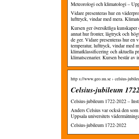
Meteorologi och klimatologi – Upps
Vidare presenteras hur en väderpro
lufttryck, vindar med mera. Klima
Kursen ger översiktliga kunskaper
annat hur fronter, lågtryck och hö
de ger. Vidare presenteras hur en 
temperatur, lufttryck, vindar med m
klimatklassificering och aktuella p
klimatscenarier. Kursen består av in
http s://www.geo.uu.se › celsius-jubi
Celsius-jubileum 1722
Celsius-jubileum 1722-2022 – Insti
Anders Celsius var också den som 
Uppsala universitets vädermätning
Celsius-jubileum 1722-2022