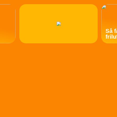
Så f
fril