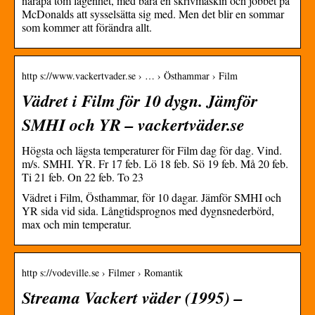
närapå tom lägenhet, med bara en skrivmaskin och jobbet på
McDonalds att sysselsätta sig med. Men det blir en sommar
som kommer att förändra allt.
http s://www.vackertvader.se › … › Östhammar › Film
Vädret i Film för 10 dygn. Jämför
SMHI och YR – vackertväder.se
Högsta och lägsta temperaturer för Film dag för dag. Vind.
m/s. SMHI. YR. Fr 17 feb. Lö 18 feb. Sö 19 feb. Må 20 feb.
Ti 21 feb. On 22 feb. To 23
Vädret i Film, Östhammar, för 10 dagar. Jämför SMHI och
YR sida vid sida. Långtidsprognos med dygnsnederbörd,
max och min temperatur.
http s://vodeville.se › Filmer › Romantik
Streama Vackert väder (1995) –