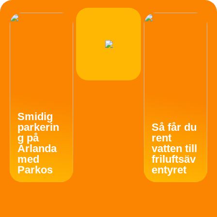
Smidig
parkerin
Så får du
g på
rent
Arlanda
vatten till
med
friluftsäv
Parkos
entyret