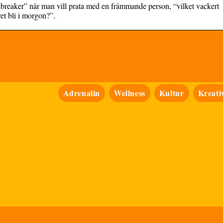
cebreaker” när man vill prata med en främmande person, “vilket vackert
et bli i morgon?”.
Adrenalin
Wellness
Kultur
Kreativ