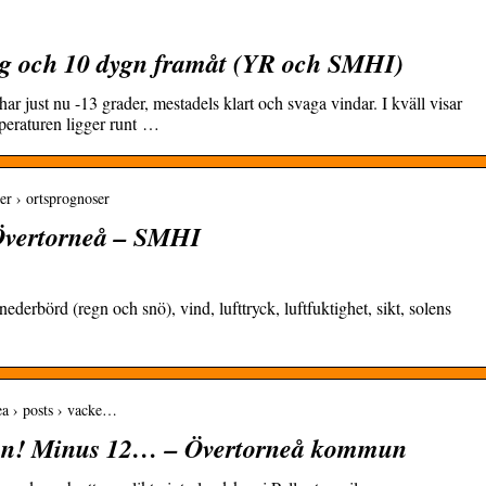
ag och 10 dygn framåt (YR och SMHI)
r just nu -13 grader, mestadels klart och svaga vindar. I kväll visar
peraturen ligger runt …
er › ortsprognoser
Övertorneå – SMHI
ederbörd (regn och snö), vind, lufttryck, luftfuktighet, sikt, solens
ea › posts › vacke…
igen! Minus 12… – Övertorneå kommun