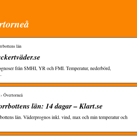
rtorneå
rrbottens län
ckertväder.se
ognoser från SMHI, YR och FMI. Temperatur, nederbörd,
.
n › Övertorneå
rrbottens län: 14 dagar – Klart.se
rbottens län. Väderprognos inkl. vind, max och min temperatur och