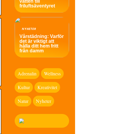
vatten till
friluftsäventyret
NYHETER
Vårstädning: Varför
det är viktigt att
hålla ditt hem fritt
från damm
Adrenalin
Wellness
Kultur
Kreativitet
Natur
Nyheter