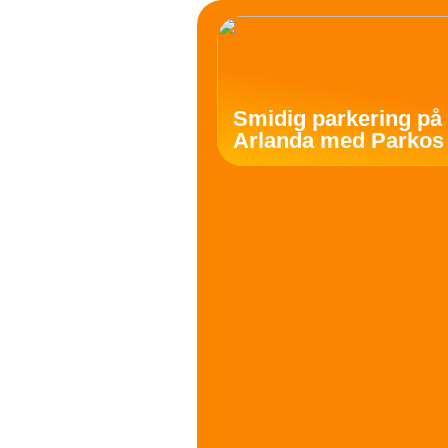
Smidig parkering på
Arlanda med Parkos