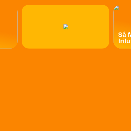
Så f
fril