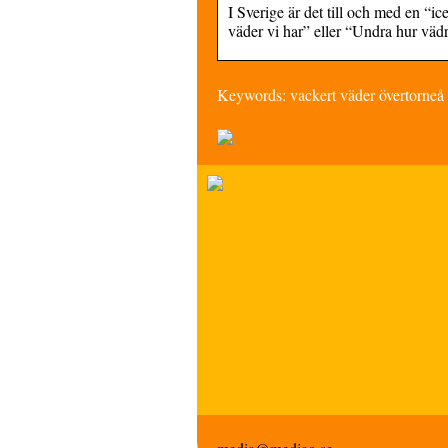
I Sverige är det till och med en “i
väder vi har” eller “Undra hur vädr
Keywords: vackert väder övertorneå