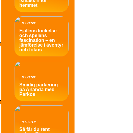
ismaskin för
hemmet
NYHETER
Fjällens lockelse
och spelens
fascination – en
jämförelse i äventyr
och fokus
NYHETER
Smidig parkering
på Arlanda med
Parkos
NYHETER
Så får du rent