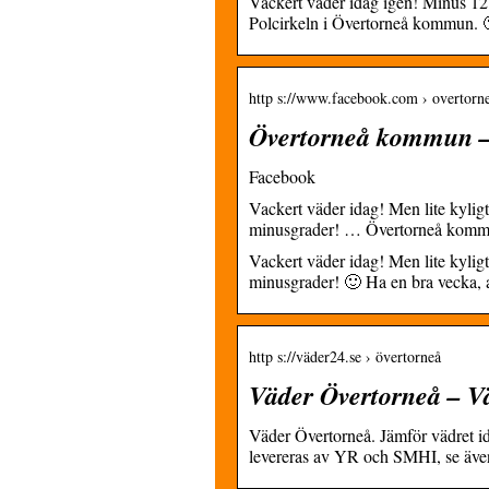
Vackert väder idag igen! Minus 12 g
Polcirkeln i Övertorneå kommun. 
http s://www.facebook.com › overtorne
Övertorneå kommun – 
Facebook
Vackert väder idag! Men lite kylig
minusgrader! … Övertorneå kommun
Vackert väder idag! Men lite kylig
minusgrader! 🙂 Ha en bra vecka, 
http s://väder24.se › övertorneå
Väder Övertorneå – V
Väder Övertorneå. Jämför vädret i
levereras av YR och SMHI, se äv