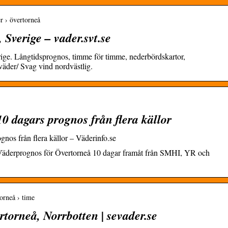
r › övertorneå
 Sverige – vader.svt.se
ige. Långtidsprognos, timme för timme, nederbördskartor,
äder/ Svag vind nordvästlig.
0 dagars prognos från flera källor
gnos från flera källor – Väderinfo.se
 Väderprognos för Övertorneå 10 dagar framåt från SMHI, YR och
torneå › time
torneå, Norrbotten | sevader.se