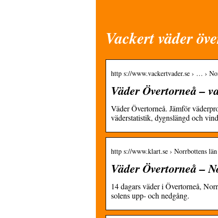
Vackert väder öve
http s://www.vackertvader.se › … › No
Väder Övertorneå – va
Väder Övertorneå. Jämför väderpr
väderstatistik, dygnslängd och vind
http s://www.klart.se › Norrbottens lä
Väder Övertorneå – No
14 dagars väder i Övertorneå, Nor
solens upp- och nedgång.