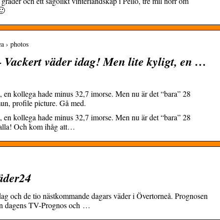
rader och ett sagolikt vinterlandskap i Pello, tre mil norr om
🙂
a › photos
Vackert väder idag! Men lite kyligt, en …
t, en kollega hade minus 32,7 imorse. Men nu är det “bara” 28
, profile picture. Gå med.
t, en kollega hade minus 32,7 imorse. Men nu är det “bara” 28
alla! Och kom ihåg att…
äder24
dag och de tio nästkommande dagars väder i Övertorneå. Prognosen
en dagens TV-Prognos och …