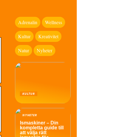
Adrenalin
Wellness
Kultur
Kreativitet
Natur
Nyheter
KULTUR
NYHETER
Ismaskiner – Din
kompletta guide till
att välja rätt