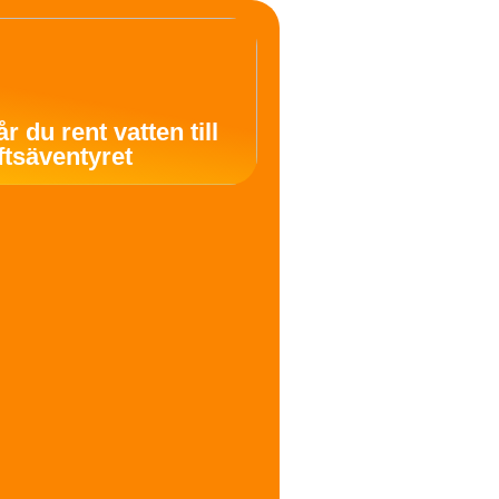
år du rent vatten till
uftsäventyret