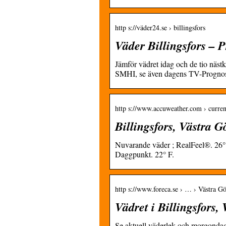
http s://väder24.se › billingsfors
Väder Billingsfors – 
Jämför vädret idag och de tio näs
SMHI, se även dagens TV-Prognos
http s://www.accuweather.com › curre
Billingsfors, Västra G
Nuvarande väder ; RealFeel®. 26° 
Daggpunkt. 22° F.
http s://www.foreca.se › … › Västra G
Vädret i Billingsfors,
Se aktuell väderlek och morgondage