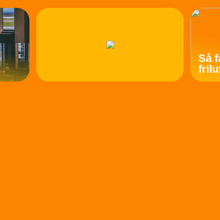
Så f
fril