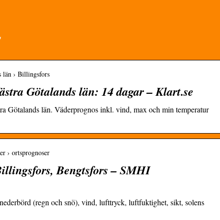
s
 län › Billingsfors
ästra Götalands län: 14 dagar – Klart.se
stra Götalands län. Väderprognos inkl. vind, max och min temperatur
er › ortsprognoser
illingsfors, Bengtsfors – SMHI
ederbörd (regn och snö), vind, lufttryck, luftfuktighet, sikt, solens