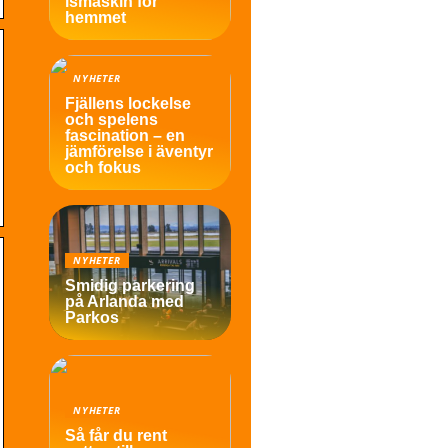
ismaskin för
hemmet
NYHETER
Fjällens lockelse
och spelens
fascination – en
jämförelse i äventyr
och fokus
NYHETER
Smidig parkering
på Arlanda med
Parkos
NYHETER
Så får du rent