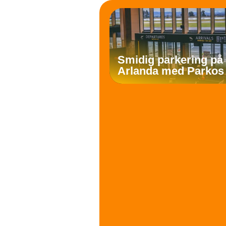
Smidig parkering på
Arlanda med Parkos