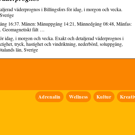
taljerad väderprognos i Billingsfors för idag, i morgon och vecka.
 Sverige
gång 16:37. Månen: Månuppgång 14:21, Månnedgång 08:48, Månfas:
. Geomagnetiskt fält …
för idag, i morgon och vecka. Exakt och detaljerad väderprognos i
ktighet, tryck, hastighet och vindriktning, nederbörd, soluppgång,
ötalands län, Sverige
Adrenalin
Wellness
Kultur
Kreativ