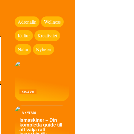
Adrenalin
Wellness
Kultur
Kreativitet
Natur
Nyheter
KULTUR
NYHETER
Ismaskiner – Din
kompletta guide till
att välja rätt