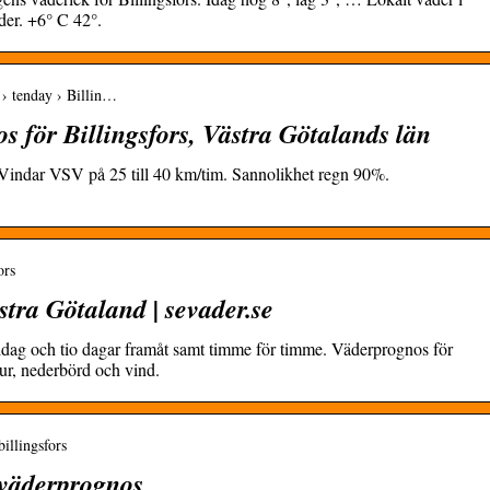
der. +6° C 42°.
 › tenday › Billin…
s för Billingsfors, Västra Götalands län
C. Vindar VSV på 25 till 40 km/tim. Sannolikhet regn 90%.
ors
stra Götaland | sevader.se
, idag och tio dagar framåt samt timme för timme. Väderprognos för
ur, nederbörd och vind.
billingsfors
– väderprognos