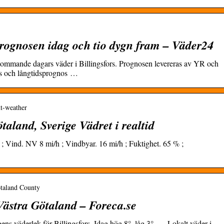
Prognosen idag och tio dygn fram – Väder24
tkommande dagars väder i Billingsfors. Prognosen levereras av YR och
 och långtidsprognos …
nt-weather
ötaland, Sverige Vädret i realtid
; Vind. NV 8 mi/h ; Vindbyar. 16 mi/h ; Fuktighet. 65 % ;
ötaland County
 Västra Götaland – Foreca.se
ns väderlek för Billingsfors. Idag hög 8°, låg 3°, … Lokalt väder i