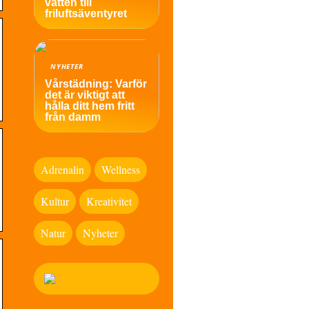
vatten till
friluftsäventyret
NYHETER
Vårstädning: Varför
det är viktigt att
hålla ditt hem fritt
från damm
Adrenalin
Wellness
Kultur
Kreativitet
Natur
Nyheter