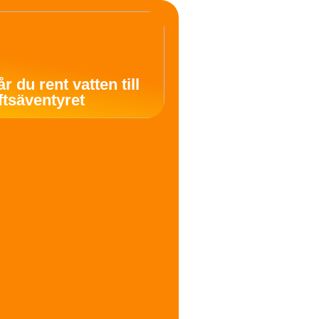
år du rent vatten till
uftsäventyret