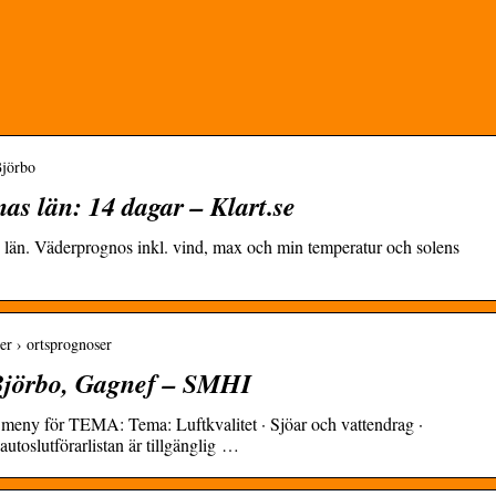
Björbo
as län: 14 dagar – Klart.se
s län. Väderprognos inkl. vind, max och min temperatur och solens
er › ortsprognoser
Björbo, Gagnef – SMHI
meny för TEMA: Tema: Luftkvalitet · Sjöar och vattendrag ·
toslutförarlistan är tillgänglig …