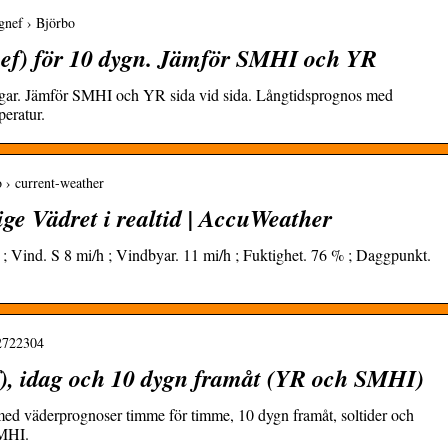
gnef › Björbo
nef) för 10 dygn. Jämför SMHI och YR
agar. Jämför SMHI och YR sida vid sida. Långtidsprognos med
eratur.
 › current-weather
ige Vädret i realtid | AccuWeather
; Vind. S 8 mi/h ; Vindbyar. 11 mi/h ; Fuktighet. 76 % ; Daggpunkt.
-2722304
), idag och 10 dygn framåt (YR och SMHI)
ed väderprognoser timme för timme, 10 dygn framåt, soltider och
SMHI.