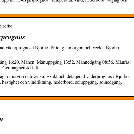
 bjoerbo
erprognos
rad väderprognos i Björbo för idag, i morgon och vecka. Björbo,
gång 16:20. Månen: Månuppgång 13:52, Månnedgång 08:56, Månfas:
. Geomagnetiskt fält …
dag, i morgon och vecka. Exakt och detaljerad väderprognos i Björbo.
k, hastighet och vindriktning, nederbörd, soluppgång, solnedgång.
nu