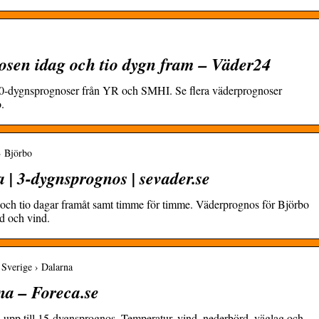
osen idag och tio dygn fram – Väder24
 10-dygnsprognoser från YR och SMHI. Se flera väderprognoser
.
› Björbo
 | 3-dygnsprognos | sevader.se
g och tio dagar framåt samt timme för timme. Väderprognos för Björbo
d och vind.
 Sverige › Dalarna
na – Foreca.se
 upp till 15-dygnsprognos. Temperatur, vind, nederbörd, väglag och