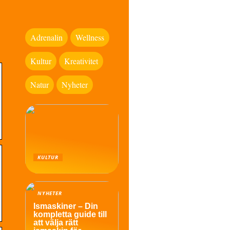
Adrenalin
Wellness
Kultur
Kreativitet
Natur
Nyheter
KULTUR
NYHETER
Ismaskiner – Din
kompletta guide till
att välja rätt