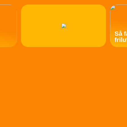
Så f
fril