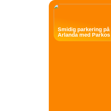
Smidig parkering på
Arlanda med Parkos