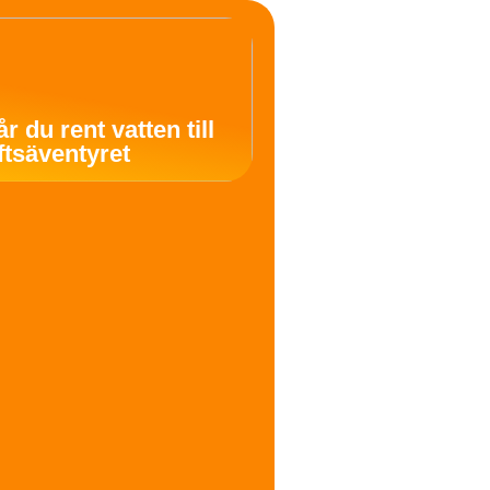
år du rent vatten till
uftsäventyret