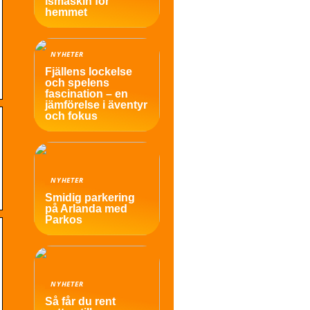
ismaskin för
hemmet
NYHETER
Fjällens lockelse
och spelens
fascination – en
jämförelse i äventyr
och fokus
NYHETER
Smidig parkering
på Arlanda med
Parkos
NYHETER
Så får du rent