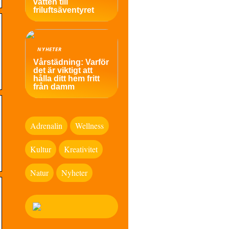
vatten till
friluftsäventyret
NYHETER
Vårstädning: Varför
det är viktigt att
hålla ditt hem fritt
från damm
Adrenalin
Wellness
Kultur
Kreativitet
Natur
Nyheter