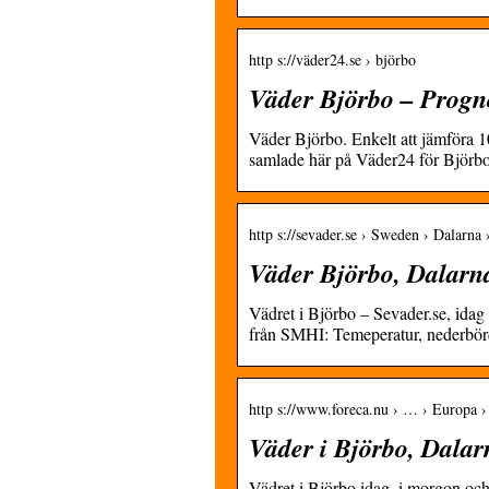
http s://väder24.se › björbo
Väder Björbo – Progn
Väder Björbo. Enkelt att jämföra
samlade här på Väder24 för Björbo
http s://sevader.se › Sweden › Dalarna 
Väder Björbo, Dalarna
Vädret i Björbo – Sevader.se, ida
från SMHI: Temeperatur, nederbör
http s://www.foreca.nu › … › Europa ›
Väder i Björbo, Dalar
Vädret i Björbo idag, i morgon och