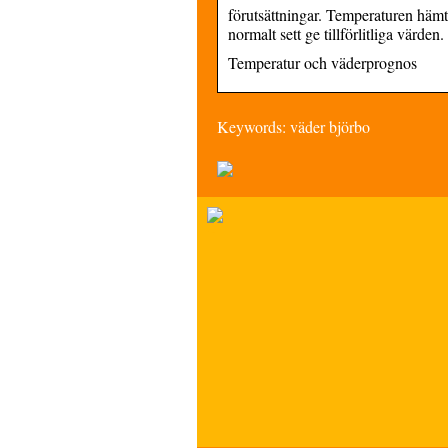
förutsättningar. Temperaturen häm
normalt sett ge tillförlitliga v
Temperatur och väderprognos
Keywords: väder björbo