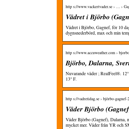
http s://www.vackertvader.se › … › Ga
Vädret i Björbo (Gag
Vädret i Björbo, Gagnef, för 10 d
dygnsnederbörd, max och min temp
http s://www.accuweather.com › bjorbo
Björbo, Dalarna, Sver
Nuvarande väder ; RealFeel®. 12° 
13° F.
http s://vadretidag.se › björbo-gagnef
Väder Björbo (Gagnef
Väder Björbo (Gagnef), Dalarna, m
mycket mer. Väder från YR och 