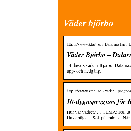
Väder björbo
http s://www.klart.se › Dalarnas län › 
Väder Björbo – Dalarn
14 dagars väder i Björbo, Dalarna
upp- och nedgång.
http s://www.smhi.se › vader › prognos
10-dygnsprognos för 
Hur var vädret? … TEMA: Fäll ut 
Havsmiljö … Sök på smhi.se. När au