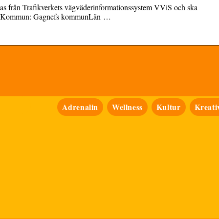
tas från Trafikverkets vägväderinformationssystem VViS och ska
ärden. Kommun: Gagnefs kommunLän …
Adrenalin
Wellness
Kultur
Kreativ