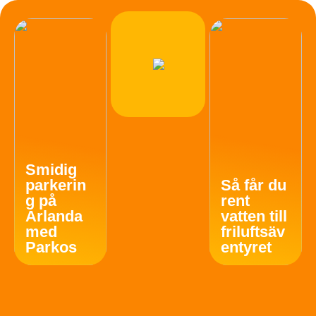
Smidig
parkerin
Så får du
g på
rent
Arlanda
vatten till
med
friluftsäv
Parkos
entyret