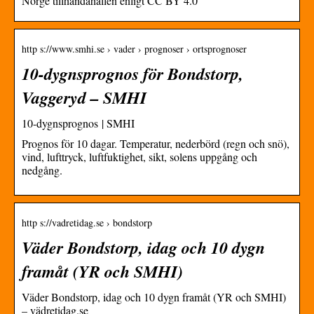
Norge tillhandahållen enligt CC BY 4.0
http s://www.smhi.se › vader › prognoser › ortsprognoser
10-dygnsprognos för Bondstorp,
Vaggeryd – SMHI
10-dygnsprognos | SMHI
Prognos för 10 dagar. Temperatur, nederbörd (regn och snö),
vind, lufttryck, luftfuktighet, sikt, solens uppgång och
nedgång.
http s://vadretidag.se › bondstorp
Väder Bondstorp, idag och 10 dygn
framåt (YR och SMHI)
Väder Bondstorp, idag och 10 dygn framåt (YR och SMHI)
– vädretidag.se