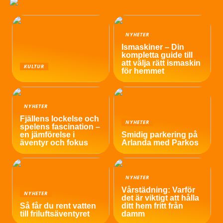
NYHETER
Ismaskiner – Din
kompletta guide till
att välja rätt ismaskin
KULTUR
för hemmet
NYHETER
Fjällens lockelse och
NYHETER
spelens fascination –
en jämförelse i
Smidig parkering på
äventyr och fokus
Arlanda med Parkos
NYHETER
Vårstädning: Varför
NYHETER
det är viktigt att hålla
Så får du rent vatten
ditt hem fritt från
till friluftsäventyret
damm