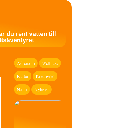
år du rent vatten till
uftsäventyret
Adrenalin
Wellness
Kultur
Kreativitet
Natur
Nyheter