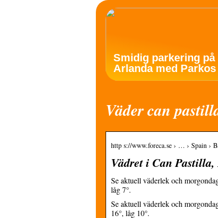
Smidig parkering på
Arlanda med Parkos
Väder can pastill
http s://www.foreca.se › … › Spain › B
Vädret i Can Pastilla,
Se aktuell väderlek och morgondage
låg 7°.
Se aktuell väderlek och morgondag
16°, låg 10°.