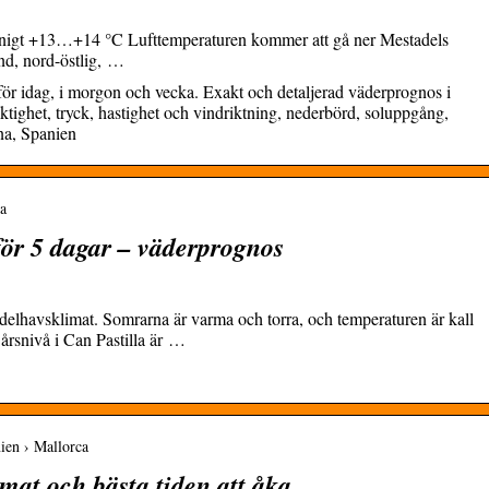
olnigt +13…+14 °C Lufttemperaturen kommer att gå ner Mestadels
ind, nord-östlig, …
för idag, i morgon och vecka. Exakt och detaljerad väderprognos i
ktighet, tryck, hastighet och vindriktning, nederbörd, soluppgång,
na, Spanien
la
för 5 dagar – väderprognos
elhavsklimat. Somrarna är varma och torra, och temperaturen är kall
årsnivå i Can Pastilla är …
nien › Mallorca
imat och bästa tiden att åka