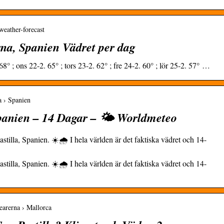
weather-forecast
rna, Spanien Vädret per dag
 68° ; ons 22-2. 65° ; tors 23-2. 62° ; fre 24-2. 60° ; lör 25-2. 57° …
a › Spanien
panien – 14 Dagar – 🌤️ Worldmeteo
illa, Spanien. ☀️🌧️ I hela världen är det faktiska vädret och 14-
illa, Spanien. ☀️🌧️ I hela världen är det faktiska vädret och 14-
earerna › Mallorca