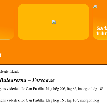
Så f
fril
a
alearic Islands
 Balearerna – Foreca.se
ns väderlek för Can Pastilla. Idag hög 20°, låg 6°, imorgon hög 18°,
ens väderlek för Can Pastilla. Idag hög 16°, låg 10°, imorgon hög