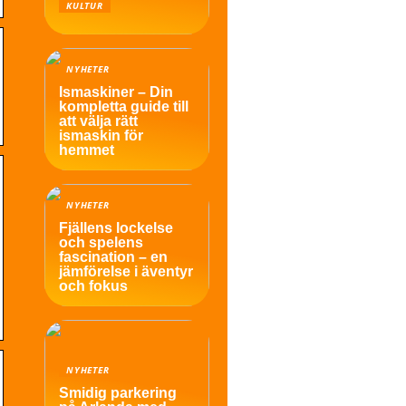
KULTUR
NYHETER
Ismaskiner – Din
kompletta guide till
att välja rätt
ismaskin för
hemmet
NYHETER
Fjällens lockelse
och spelens
fascination – en
jämförelse i äventyr
och fokus
NYHETER
Smidig parkering