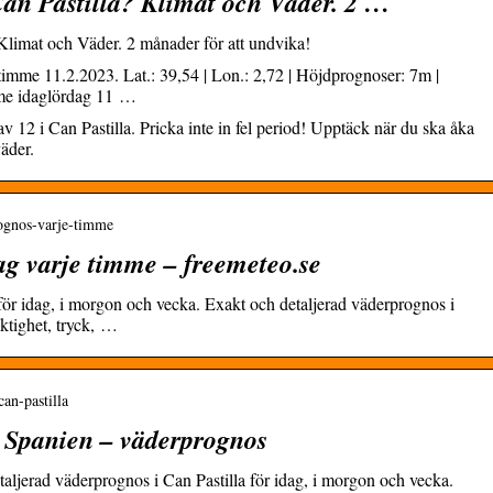
Can Pastilla? Klimat och Väder. 2 …
 Klimat och Väder. 2 månader för att undvika!
timme 11.2.2023. Lat.: 39,54 | Lon.: 2,72 | Höjdprognoser: 7m |
imme idaglördag 11 …
 12 i Can Pastilla. Pricka inte in fel period! Upptäck när du ska åka
väder.
prognos-varje-timme
ag varje timme – freemeteo.se
för idag, i morgon och vecka. Exakt och detaljerad väderprognos i
uktighet, tryck, …
can-pastilla
– Spanien – väderprognos
taljerad väderprognos i Can Pastilla för idag, i morgon och vecka.