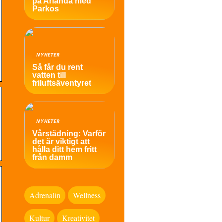
på Arlanda med
Parkos
NYHETER
Så får du rent
vatten till
friluftsäventyret
NYHETER
Vårstädning: Varför
det är viktigt att
hålla ditt hem fritt
från damm
Adrenalin
Wellness
Kultur
Kreativitet