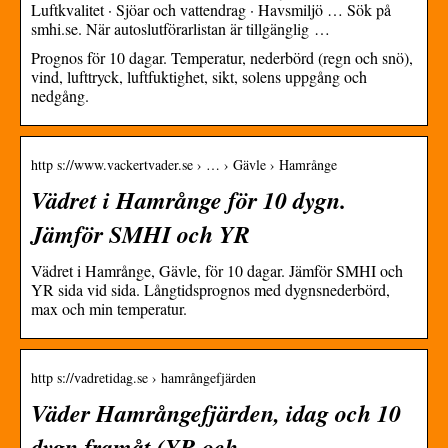
Luftkvalitet · Sjöar och vattendrag · Havsmiljö … Sök på
smhi.se. När autoslutförarlistan är tillgänglig …
Prognos för 10 dagar. Temperatur, nederbörd (regn och snö),
vind, lufttryck, luftfuktighet, sikt, solens uppgång och
nedgång.
http s://www.vackertvader.se › … › Gävle › Hamrånge
Vädret i Hamrånge för 10 dygn.
Jämför SMHI och YR
Vädret i Hamrånge, Gävle, för 10 dagar. Jämför SMHI och
YR sida vid sida. Långtidsprognos med dygnsnederbörd,
max och min temperatur.
http s://vadretidag.se › hamrångefjärden
Väder Hamrångefjärden, idag och 10
dygn framåt (YR och …