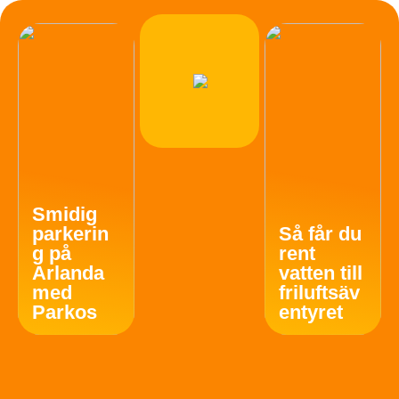
Smidig
parkerin
Så får du
g på
rent
Arlanda
vatten till
med
friluftsäv
Parkos
entyret