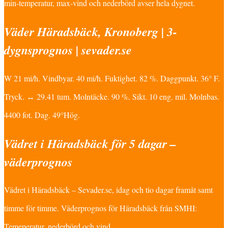
min-temperatur, max-vind och nederbörd avser hela dygnet.
Väder Häradsbäck, Kronoberg | 3-
dygnsprognos | sevader.se
W 21 mi/h. Vindbyar. 40 mi/h. Fuktighet. 82 %. Daggpunkt. 36° F.
Tryck. ↔ 29.41 tum. Molntäcke. 90 %. Sikt. 10 eng. mil. Molnbas.
4400 fot. Dag. 49°Hög.
Vädret i Häradsbäck för 5 dagar –
väderprognos
Vädret i Häradsbäck – Sevader.se, idag och tio dagar framåt samt
timme för timme. Väderprognos för Häradsbäck från SMHI:
Temeperatur, nederbörd och vind.