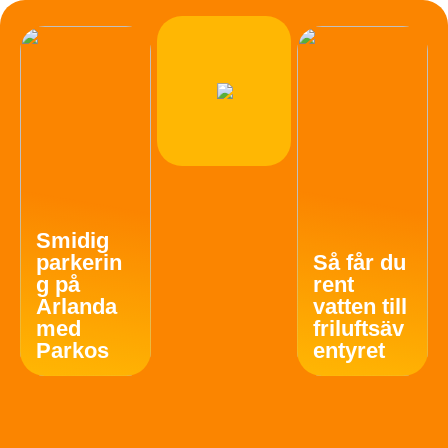
Smidig
parkerin
Så får du
g på
rent
Arlanda
vatten till
med
friluftsäv
Parkos
entyret