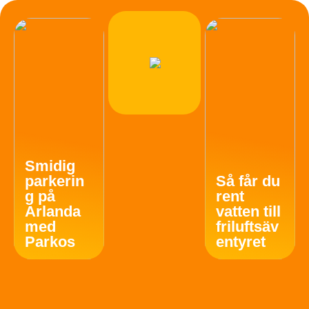
Smidig
parkerin
Så får du
g på
rent
Arlanda
vatten till
med
friluftsäv
Parkos
entyret