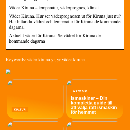
Väder Kiruna – temperatur, väderprognos, klimat
Väder Kiruna. Hur ser väderprognosen ut för Kiruna just nu?
Här hittar du vädret och temperatur för Kiruna de kommande
dagarna.
Aktuellt väder för Kiruna. Se vädret för Kiruna de
kommande dagarna
Keywords: väder kiruna yr, yr väder kiruna
NYHETER
Ismaskiner – Din
kompletta guide till
att välja rätt ismaskin
KULTUR
för hemmet