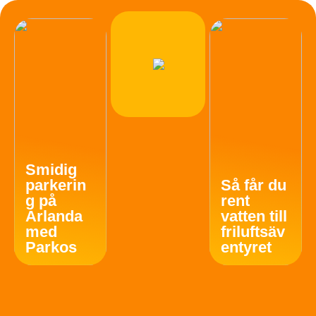
Smidig
parkerin
Så får du
g på
rent
Arlanda
vatten till
med
friluftsäv
Parkos
entyret