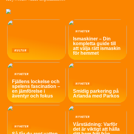
NYHETER
Ismaskiner – Din
kompletta guide till
att välja rätt ismaskin
KULTUR
för hemmet
NYHETER
Fjällens lockelse och
NYHETER
spelens fascination –
en jämförelse i
Smidig parkering på
äventyr och fokus
Arlanda med Parkos
NYHETER
Vårstädning: Varför
NYHETER
det är viktigt att hålla
Så får du rent vatten
ditt hem fritt från