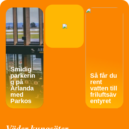
Smidig
parkerin
Så får du
g på
rent
Arlanda
vatten till
med
friluftsäv
Parkos
entyret
Väder kungsäter