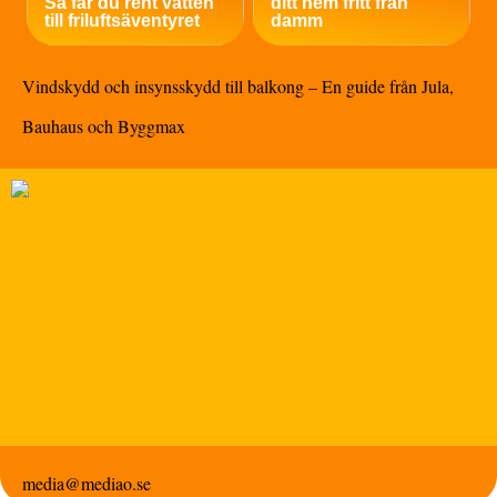
Så får du rent vatten
ditt hem fritt från
till friluftsäventyret
damm
Vindskydd och insynsskydd till balkong – En guide från Jula,
Bauhaus och Byggmax
media@mediao.se