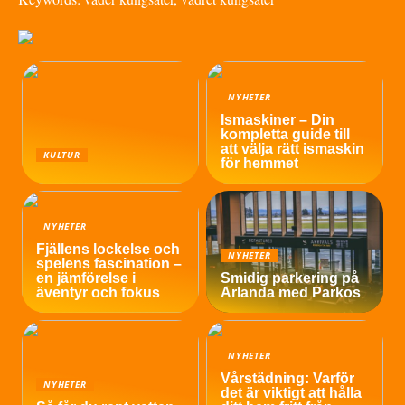
NYHETER
Ismaskiner – Din
kompletta guide till
att välja rätt ismaskin
KULTUR
för hemmet
NYHETER
Fjällens lockelse och
NYHETER
spelens fascination –
en jämförelse i
Smidig parkering på
äventyr och fokus
Arlanda med Parkos
NYHETER
Vårstädning: Varför
NYHETER
det är viktigt att hålla