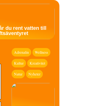
år du rent vatten till
uftsäventyret
Adrenalin
Wellness
Kultur
Kreativitet
Natur
Nyheter