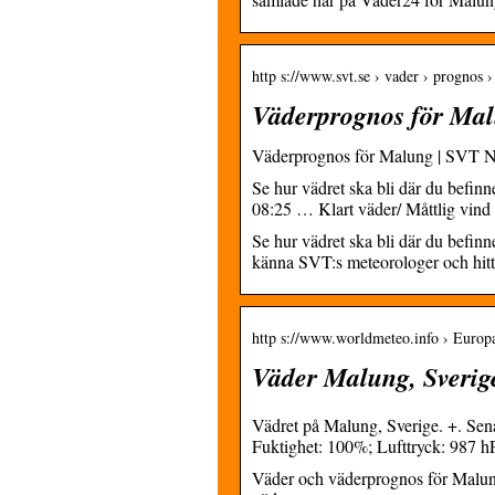
http s://www.svt.se › vader › prognos 
Väderprognos för Ma
Väderprognos för Malung | SVT N
Se hur vädret ska bli där du bef
08:25 … Klart väder/ Måttlig vind 
Se hur vädret ska bli där du befin
känna SVT:s meteorologer och hitta
http s://www.worldmeteo.info › Europa
Väder Malung, Sverig
Vädret på Malung, Sverige. +. Sen
Fuktighet: 100%; Lufttryck: 987 
Väder och väderprognos för Malung,