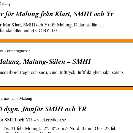
 Malung
r för Malung från Klart, SMHI och Yr
r från Klart, SMHI och Yr för Malung, Dalarnas län. …
handahållen enligt CC BY 4.0
er › ortsprognoser
 Malung, Malung-Sälen – SMHI
ederbörd (regn och snö), vind, lufttryck, luftfuktighet, sikt, solens
larnas län › Malung
10 dygn. Jämför SMHI och YR
för SMHI och YR – vackertväder.se
Tis. 21 feb. Molnigt. -2°. -8°. 6 m/s Nord. 0 mm. Ons. 22 feb.