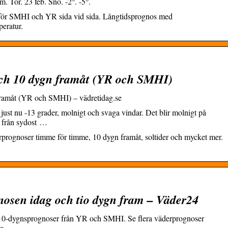
m. Tor. 23 feb. Snö. -2°. -5°.
mför SMHI och YR sida vid sida. Långtidsprognos med
eratur.
ch 10 dygn framåt (YR och SMHI)
ramåt (YR och SMHI) – vädretidag.se
ust nu -13 grader, molnigt och svaga vindar. Det blir molnigt på
 från sydost …
rognoser timme för timme, 10 dygn framåt, soltider och mycket mer.
osen idag och tio dygn fram – Väder24
 10-dygnsprognoser från YR och SMHI. Se flera väderprognoser
g.