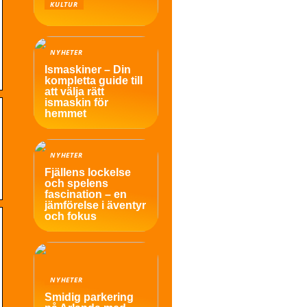
KULTUR
NYHETER
Ismaskiner – Din
kompletta guide till
att välja rätt
ismaskin för
hemmet
NYHETER
Fjällens lockelse
och spelens
fascination – en
jämförelse i äventyr
och fokus
NYHETER
Smidig parkering