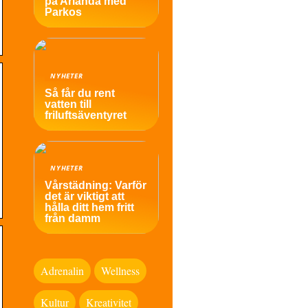
på Arlanda med
Parkos
NYHETER
Så får du rent
vatten till
friluftsäventyret
NYHETER
Vårstädning: Varför
det är viktigt att
hålla ditt hem fritt
från damm
Adrenalin
Wellness
Kultur
Kreativitet