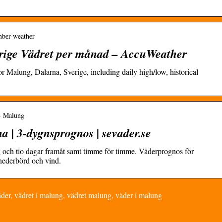
mber-weather
rige Vädret per månad – AccuWeather
r Malung, Dalarna, Sverige, including daily high/low, historical
 › Malung
 | 3-dygnsprognos | sevader.se
g och tio dagar framåt samt timme för timme. Väderprognos för
ederbörd och vind.
er, vädret i malung, vädret malung, väder i malung