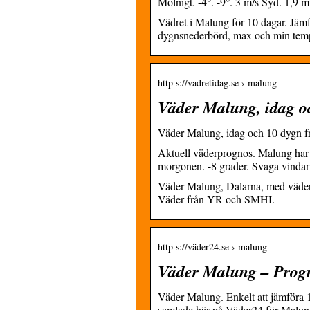
Molnigt. -4°. -9°. 3 m/s Syd. 1,9 m
Vädret i Malung för 10 dagar. Jä
dygnsnederbörd, max och min temp
http s://vadretidag.se › malung
Väder Malung, idag o
Väder Malung, idag och 10 dygn f
Aktuell väderprognos. Malung har j
morgonen. -8 grader. Svaga vindar
Väder Malung, Dalarna, med väderp
Väder från YR och SMHI.
http s://väder24.se › malung
Väder Malung – Progn
Väder Malung. Enkelt att jämföra
samlade här på Väder24 för Malun