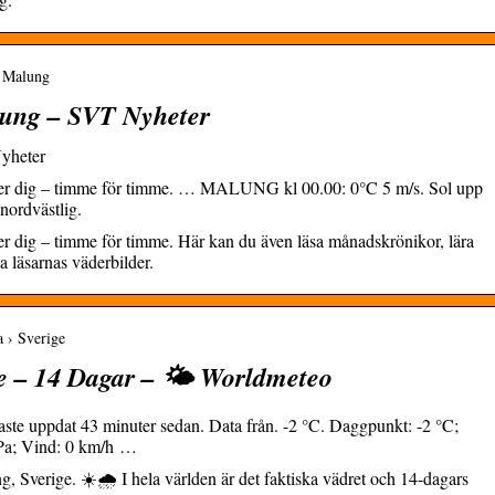
› Malung
lung – SVT Nyheter
yheter
inner dig – timme för timme. … MALUNG kl 00.00: 0°C 5 m/s. Sol upp
nordvästlig.
ner dig – timme för timme. Här kan du även läsa månadskrönikor, lära
 läsarnas väderbilder.
 › Sverige
e – 14 Dagar – 🌤️ Worldmeteo
aste uppdat 43 minuter sedan. Data från. -2 °C. Daggpunkt: -2 °C;
hPa; Vind: 0 km/h …
 Sverige. ☀️🌧️ I hela världen är det faktiska vädret och 14-dagars