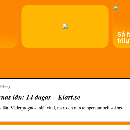
Så f
fril
 Malung
as län: 14 dagar – Klart.se
s län. Väderprognos inkl. vind, max och min temperatur och solens