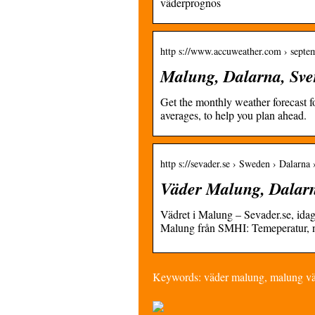
väderprognos
http s://www.accuweather.com › septe
Malung, Dalarna, Sve
Get the monthly weather forecast fo
averages, to help you plan ahead.
http s://sevader.se › Sweden › Dalarna
Väder Malung, Dalarna
Vädret i Malung – Sevader.se, ida
Malung från SMHI: Temeperatur, n
Keywords: väder malung, malung väd