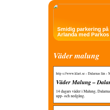
Smidig parkering på
Arlanda med Parkos
Väder malung
http s://www.klart.se › Dalarnas län ›
Väder Malung – Dalarn
14 dagars väder i Malung, Dalarna
upp- och nedgång.