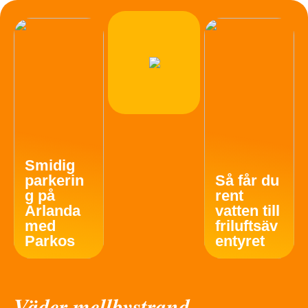
Smidig
parkerin
Så får du
g på
rent
Arlanda
vatten till
med
friluftsäv
Parkos
entyret
Väder mellbystrand