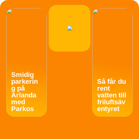
Smidig
parkerin
Så får du
g på
rent
Arlanda
vatten till
med
friluftsäv
Parkos
entyret