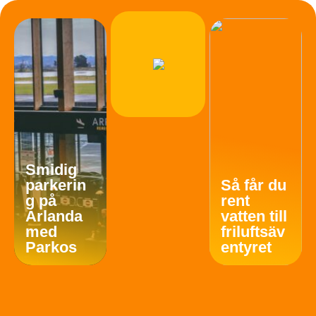
Smidig
parkerin
Så får du
g på
rent
Arlanda
vatten till
med
friluftsäv
Parkos
entyret