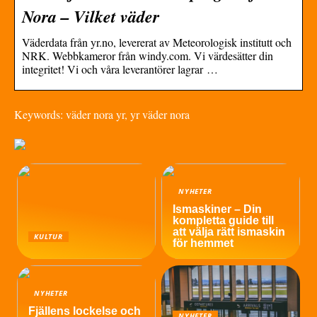
Nora – Vilket väder
Väderdata från yr.no, levererat av Meteorologisk institutt och
NRK. Webbkameror från windy.com. Vi värdesätter din
integritet! Vi och våra leverantörer lagrar …
Keywords: väder nora yr, yr väder nora
NYHETER
Ismaskiner – Din
kompletta guide till
att välja rätt ismaskin
KULTUR
för hemmet
NYHETER
Fjällens lockelse och
NYHETER