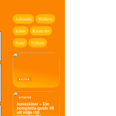
Adrenalin
Wellness
Kultur
Kreativitet
Natur
Nyheter
KULTUR
NYHETER
Ismaskiner – Din
kompletta guide till
att välja rätt