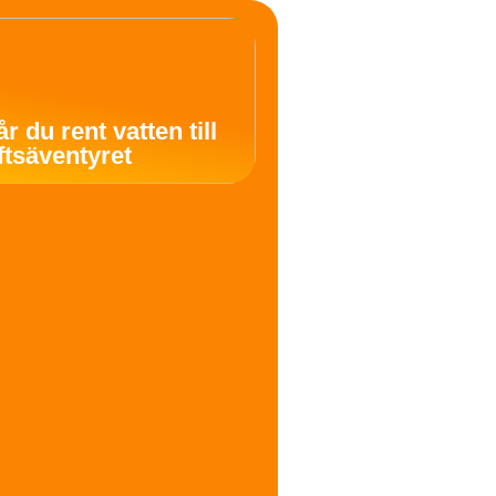
år du rent vatten till
uftsäventyret