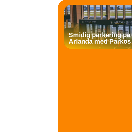
Smidig parkering på
Arlanda med Parkos