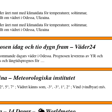
er året runt med klimatdata för temperaturer, soltimmar,
lt om vädret i Odessa, Ukraina.
er året runt med klimatdata för temperaturer, soltimmar,
llt om vädret i Odessa, Ukraina
osen idag och tio dygn fram – Väder24
tkommande dagars väder i Odessa. Prognosen levereras av YR och
 och långtidsprognos för …
ina – Meteorologiska institutet
°, 5°, 7° ; Vädret känns som, -3°, -3°, 1°, 2° ; Vind (vindbyar) m/s.
a – 14 Dagar – 🌤️ Worldmeteo