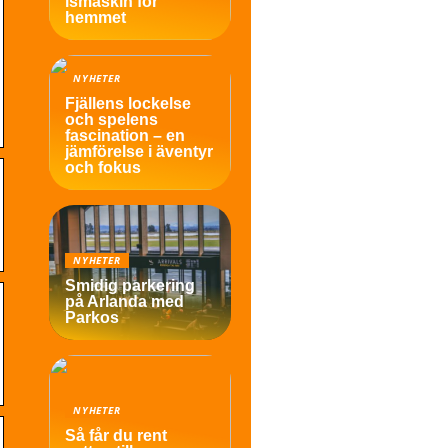
ismaskin för
hemmet
NYHETER
Fjällens lockelse
och spelens
fascination – en
jämförelse i äventyr
och fokus
NYHETER
Smidig parkering
på Arlanda med
Parkos
NYHETER
Så får du rent