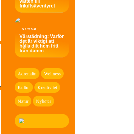
vatten till
friluftsäventyret
NYHETER
Vårstädning: Varför
det är viktigt att
hålla ditt hem fritt
från damm
Adrenalin
Wellness
Kultur
Kreativitet
Natur
Nyheter