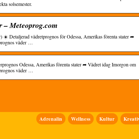
ekta solsemester.
r – Meteoprog.com
) ☀️ Detaljerad vädretprognos för Odessa, Amerikas förenta stater ➦
sprognos väder …
erprognos Odessa, Amerikas förenta stater ➦ Vädret idag Imorgon om
sprognos väder …
Adrenalin
Wellness
Kultur
Kreativ