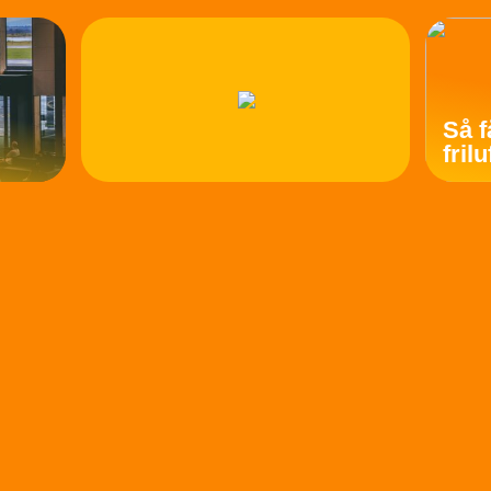
Så f
fril