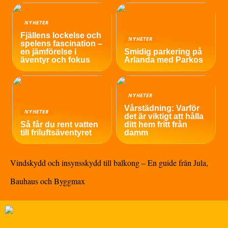
NYHETER
Fjällens lockelse och
NYHETER
spelens fascination –
en jämförelse i
Smidig parkering på
äventyr och fokus
Arlanda med Parkos
NYHETER
Vårstädning: Varför
NYHETER
det är viktigt att hålla
Så får du rent vatten
ditt hem fritt från
till friluftsäventyret
damm
Vindskydd och insynsskydd till balkong – En guide från Jula,
Bauhaus och Byggmax