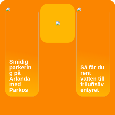
Smidig
parkerin
Så får du
g på
rent
Arlanda
vatten till
med
friluftsäv
Parkos
entyret