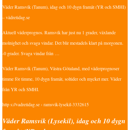
Väder Ramsvik (Tanum), idag och 10 dygn framåt (YR och SMHI)
– vädretidag.se
Aktuell väderprognos. Ramsvik har just nu 1 grader, växlande
molnighet och svaga vindar. Det blir mestadels klart på morgonen.
-0 grader. Svaga vindar från …
Väder Ramsvik (Tanum), Västra Götaland, med väderprognoser
timme för timme, 10 dygn framåt, soltider och mycket mer. Väder
från YR och SMHI.
http s://vadretidag.se › ramsvik-lysekil-3332615
Väder Ramsvik (Lysekil), idag och 10 dygn