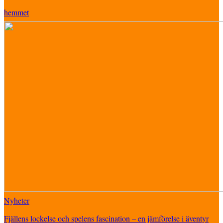
hemmet
Nyheter
Fjällens lockelse och spelens fascination – en jämförelse i äventyr