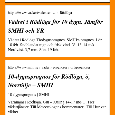
http s://www.vackertvader.se › … › Rödlöga
Vädret i Rödlöga för 10 dygn. Jämför
SMHI och YR
Vädret i Rödlöga Tiodygnsprognos. SMHI:s prognos. Lör.
18 feb. Snöblandat regn och frisk vind. 3°. 1°. 14 m/s
Nordväst. 3,7 mm. Sön. 19 feb.
http s://www.smhi.se › vader › prognoser › ortsprognoser
10-dygnsprognos för Rödlöga, ö,
Norrtälje – SMHI
10-dygnsprognos | SMHI
Varningar i Rödlöga. Gul – Kuling 14-17 m/s … Fler
vädertjänster. Till Meteorologens kommentarer · Till Hur var
vädret …