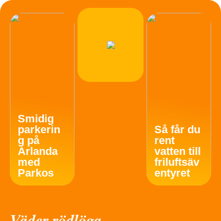
Smidig
parkerin
Så får du
g på
rent
Arlanda
vatten till
med
friluftsäv
Parkos
entyret
Väder rödlöga