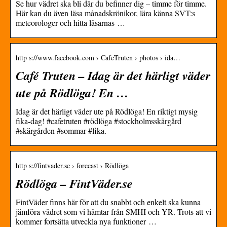
Se hur vädret ska bli där du befinner dig – timme för timme.
Här kan du även läsa månadskrönikor, lära känna SVT:s
meteorologer och hitta läsarnas …
http s://www.facebook.com › CafeTruten › photos › ida…
Café Truten – Idag är det härligt väder
ute på Rödlöga! En …
Idag är det härligt väder ute på Rödlöga! En riktigt mysig
fika-dag! #cafetruten #rödlöga #stockholmsskärgård
#skärgården #sommar #fika.
http s://fintvader.se › forecast › Rödlöga
Rödlöga – FintVäder.se
FintVäder finns här för att du snabbt och enkelt ska kunna
jämföra vädret som vi hämtar från SMHI och YR. Trots att vi
kommer fortsätta utveckla nya funktioner …