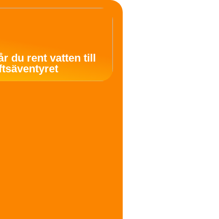
år du rent vatten till
uftsäventyret