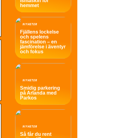
ismaskin för
hemmet
NYHETER
Fjällens lockelse
och spelens
fascination – en
jämförelse i äventyr
och fokus
NYHETER
Smidig parkering
på Arlanda med
Parkos
NYHETER
Så får du rent