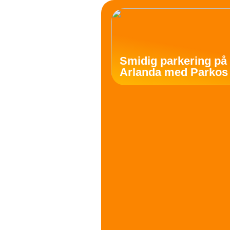
Smidig parkering på
Arlanda med Parkos