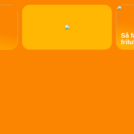
Så f
fril