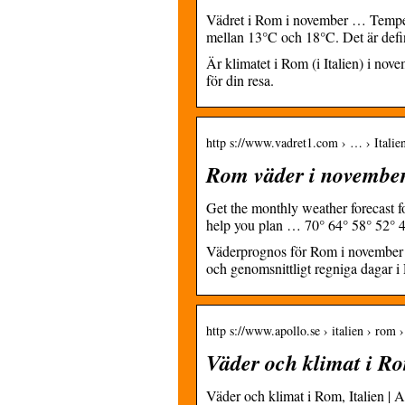
Vädret i Rom i november … Temper
mellan 13°C och 18°C. Det är defi
Är klimatet i Rom (i Italien) i no
för din resa.
http s://www.vadret1.com › … › Italie
Rom väder i november
Get the monthly weather forecast fo
help you plan … 70° 64° 58° 52° 4
Väderprognos för Rom i november 2
och genomsnittligt regniga dagar 
http s://www.apollo.se › italien › rom 
Väder och klimat i Ro
Väder och klimat i Rom, Italien | 