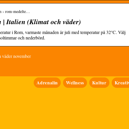
ien › rom-medelte…
 Italien (Klimat och väder)
ratur i Rom, varmaste månaden är juli med temperatur på 32°C. Välj
 soltimmar och nederbörd.
m väder november
Adrenalin
Wellness
Kultur
Kreativ