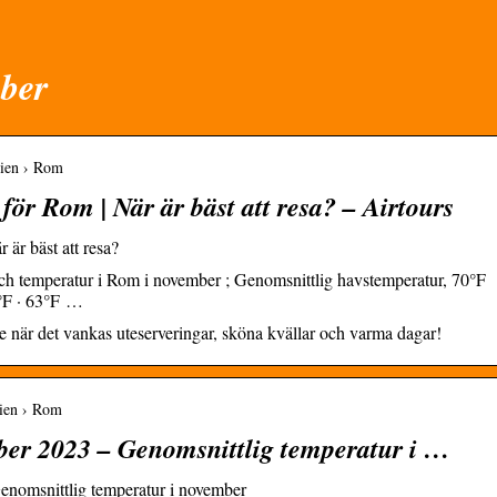
ber
alien › Rom
ör Rom | När är bäst att resa? – Airtours
 är bäst att resa?
ch temperatur i Rom i november ; Genomsnittlig havstemperatur, 70°F
6°F · 63°F …
 när det vankas uteserveringar, sköna kvällar och varma dagar!
lien › Rom
ber 2023 – Genomsnittlig temperatur i …
enomsnittlig temperatur i november