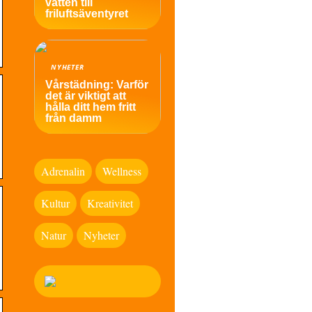
vatten till
friluftsäventyret
NYHETER
Vårstädning: Varför
det är viktigt att
hålla ditt hem fritt
från damm
Adrenalin
Wellness
Kultur
Kreativitet
Natur
Nyheter