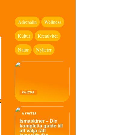
Adrenalin
Wellness
Kultur
Kreativitet
Natur
Nyheter
KULTUR
NYHETER
Ismaskiner – Din
kompletta guide till
att välja rätt