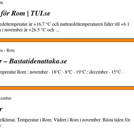
om
 för Rom | TUI.se
temperatur är +16.7 °C och nattmedeltemperaturen faller till +6.1
n i november är +26.5 °C och …
ien › Rom
 – Bastatidenattaka.se
peratur Rom ; november · 18°C · 8°C · 19°C ; december · 15°C ·
ovember
r
klimat. Temperatur i Rom. Vädret i Rom i november. Bästa tiden för
r