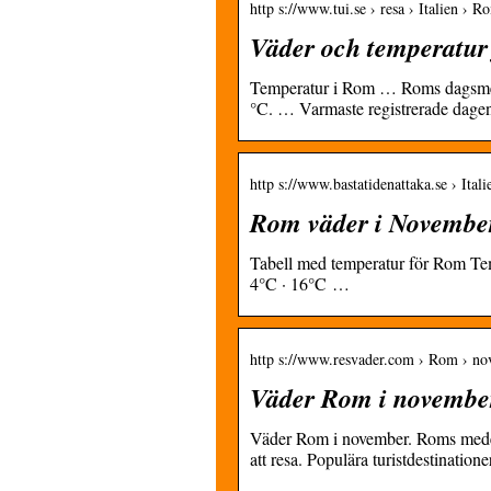
http s://www.tui.se › resa › Italien › R
Väder och temperatur
Temperatur i Rom … Roms dagsmedel
°C. … Varmaste registrerade dage
http s://www.bastatidenattaka.se › Ital
Rom väder i November
Tabell med temperatur för Rom Tem
4°C · 16°C …
http s://www.resvader.com › Rom › n
Väder Rom i novembe
Väder Rom i november. Roms medel
att resa. Populära turistdestinatione