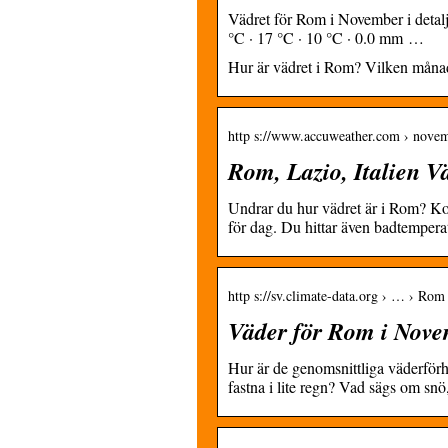
Vädret för Rom i November i detalj
°C · 17 °C · 10 °C · 0.0 mm …
Hur är vädret i Rom? Vilken månad
http s://www.accuweather.com › nove
Rom, Lazio, Italien 
Undrar du hur vädret är i Rom? Kol
för dag. Du hittar även badtempe
http s://sv.climate-data.org › … › Ro
Väder för Rom i Nove
Hur är de genomsnittliga väderförh
fastna i lite regn? Vad sägs om sn