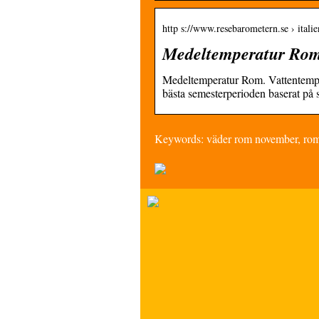
http s://www.resebarometern.se › ital
Medeltemperatur Rom |
Medeltemperatur Rom. Vattentempe
bästa semesterperioden baserat på
Keywords: väder rom november, ro