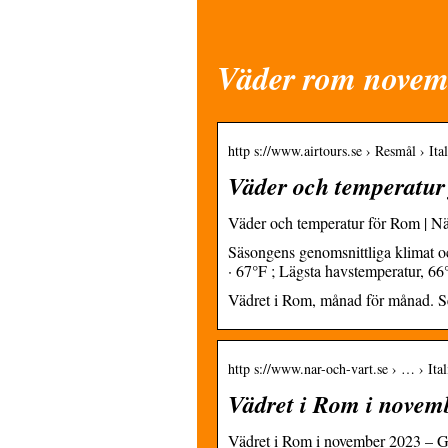
Väder rom novem
http s://www.airtours.se › Resmål › It
Väder och temperatur f
Väder och temperatur för Rom | När
Säsongens genomsnittliga klimat o
· 67°F ; Lägsta havstemperatur, 6
Vädret i Rom, månad för månad. Se
http s://www.nar-och-vart.se › … › Ita
Vädret i Rom i novem
Vädret i Rom i november 2023 – G